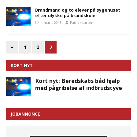
Brandmand og to elever på sygehuset
efter ulykke på brandskole
1. marts 2013
Patrick Larsen
«
1
2
3
KORT NYT
Kort nyt: Beredskabs båd hjalp
med pågribelse af indbrudstyve
JOBANNONCE