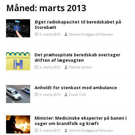
Måned:
marts 2013
Øget radiokapacitet til beredskabet på
Storebælt
6. marts 2013
Henrik Kvistgaard Petersen
Det præhospitale beredskab overtager
driften af lægevagten
6. marts 2013
Patrick Larsen
Anholdt for stenkast mod ambulance
5. marts 2013
Frank Toft
Minister: Medicinske eksperter på banen i
sager om brandfolk og kræft
5. marts 2013
Henrik Kvistgaard Petersen