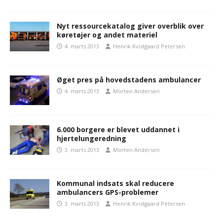
Nyt ressourcekatalog giver overblik over
køretøjer og andet materiel
4. marts 2013
Henrik Kvistgaard Petersen
Øget pres på hovedstadens ambulancer
4. marts 2013
Morten Andersen
6.000 borgere er blevet uddannet i
hjertelungeredning
3. marts 2013
Morten Andersen
Kommunal indsats skal reducere
ambulancers GPS-problemer
3. marts 2013
Henrik Kvistgaard Petersen