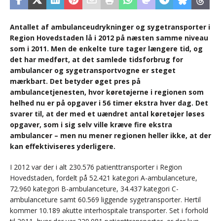
Antallet af ambulanceudrykninger og sygetransporter i
Region Hovedstaden lå i 2012 på næsten samme niveau
som i 2011. Men de enkelte ture tager længere tid, og
det har medført, at det samlede tidsforbrug for
ambulancer og sygetransportvogne er steget
mærkbart. Det betyder øget pres på
ambulancetjenesten, hvor køretøjerne i regionen som
helhed nu er på opgaver i 56 timer ekstra hver dag. Det
svarer til, at der med et uændret antal køretøjer løses
opgaver, som i sig selv ville kræve fire ekstra
ambulancer – men nu mener regionen heller ikke, at der
kan effektiviseres yderligere.
I 2012 var der i alt 230.576 patienttransporter i Region
Hovedstaden, fordelt på 52.421 kategori A-ambulanceture,
72.960 kategori B-ambulanceture, 34.437 kategori C-
ambulanceture samt 60.569 liggende sygetransporter. Hertil
kommer 10.189 akutte interhospitale transporter. Set i forhold