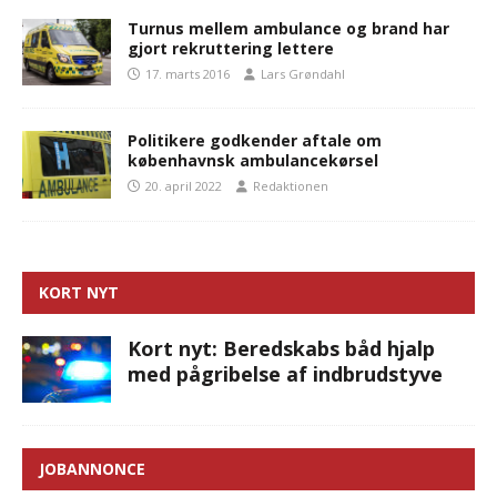
Turnus mellem ambulance og brand har
gjort rekruttering lettere
17. marts 2016
Lars Grøndahl
Politikere godkender aftale om
københavnsk ambulancekørsel
20. april 2022
Redaktionen
KORT NYT
Kort nyt: Beredskabs båd hjalp
med pågribelse af indbrudstyve
JOBANNONCE