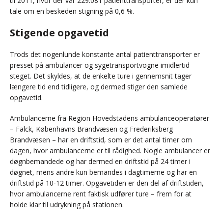
til 2011, hvor der var 229.081 patienttransporter, er der kun
tale om en beskeden stigning på 0,6 %.
Stigende opgavetid
Trods det nogenlunde konstante antal patienttransporter er
presset på ambulancer og sygetransportvogne imidlertid
steget. Det skyldes, at de enkelte ture i gennemsnit tager
længere tid end tidligere, og dermed stiger den samlede
opgavetid.
Ambulancerne fra Region Hovedstadens ambulanceoperatører
– Falck, Københavns Brandvæsen og Frederiksberg
Brandvæsen – har en driftstid, som er det antal timer om
dagen, hvor ambulancerne er til rådighed. Nogle ambulancer er
døgnbemandede og har dermed en driftstid på 24 timer i
døgnet, mens andre kun bemandes i dagtimerne og har en
driftstid på 10-12 timer. Opgavetiden er den del af driftstiden,
hvor ambulancerne rent faktisk udfører ture – frem for at
holde klar til udrykning på stationen.