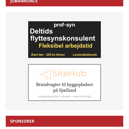
JOBANNONCE
SPONSORER