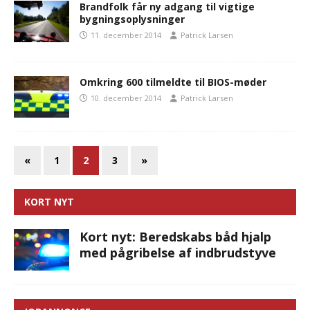
Brandfolk får ny adgang til vigtige
bygningsoplysninger
11. december 2014
Patrick Larsen
Omkring 600 tilmeldte til BIOS-møder
10. december 2014
Patrick Larsen
«
1
2
3
»
KORT NYT
Kort nyt: Beredskabs båd hjalp
med pågribelse af indbrudstyve