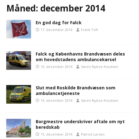
Måned:
december 2014
En god dag for Falck
17. december 2014
Frank Toft
Falck og Københavns Brandvæsen deles
om hovedstadens ambulancekørsel
16. december 2014
Søren Nyboe Knudsen
Slut med Roskilde Brandvæsen som
ambulancetjeneste
16. december 2014
Søren Nyboe Knudsen
Borgmestre underskriver aftale om nyt
beredskab
15. december 2014
Patrick Larsen