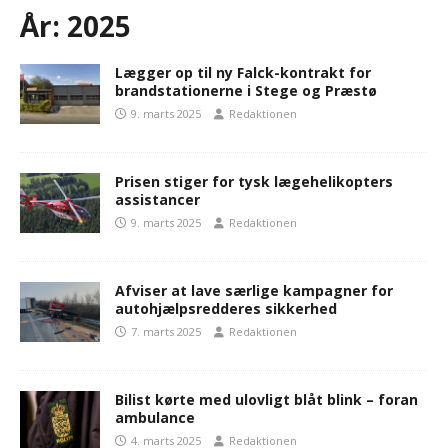
År:
2025
Lægger op til ny Falck-kontrakt for
brandstationerne i Stege og Præstø
9. marts 2025
Redaktionen
Prisen stiger for tysk lægehelikopters
assistancer
9. marts 2025
Redaktionen
Afviser at lave særlige kampagner for
autohjælpsredderes sikkerhed
7. marts 2025
Redaktionen
Bilist kørte med ulovligt blåt blink – foran
ambulance
4. marts 2025
Redaktionen