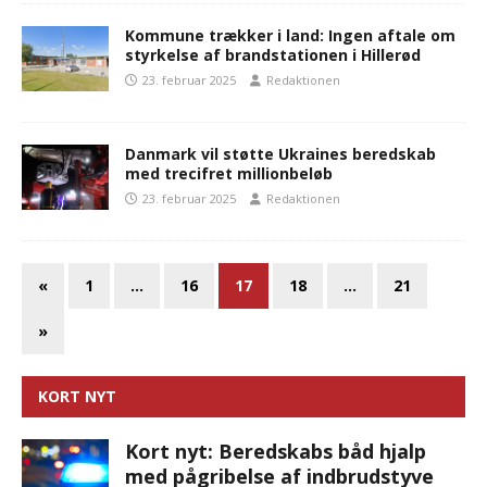
Kommune trækker i land: Ingen aftale om
styrkelse af brandstationen i Hillerød
23. februar 2025
Redaktionen
Danmark vil støtte Ukraines beredskab
med trecifret millionbeløb
23. februar 2025
Redaktionen
«
1
…
16
17
18
…
21
»
KORT NYT
Kort nyt: Beredskabs båd hjalp
med pågribelse af indbrudstyve