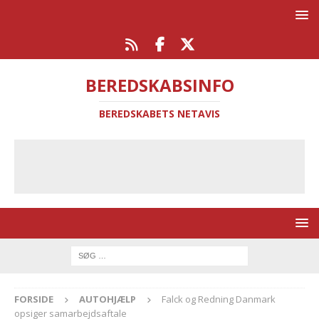
BEREDSKABSINFO
BEREDSKABETS NETAVIS
FORSIDE
AUTOHJÆLP
Falck og Redning Danmark
opsiger samarbejdsaftale