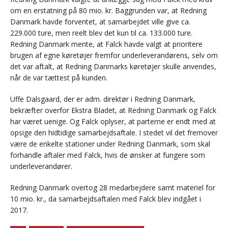
om en erstatning på 80 mio. kr. Baggrunden var, at Redning
Danmark havde forventet, at samarbejdet ville give ca.
229.000 ture, men reelt blev det kun til ca. 133.000 ture.
Redning Danmark mente, at Falck havde valgt at prioritere
brugen af egne køretøjer fremfor underleverandørens, selv om
det var aftalt, at Redning Danmarks køretøjer skulle anvendes,
når de var tættest på kunden.
Uffe Dalsgaard, der er adm. direktør i Redning Danmark,
bekræfter overfor Ekstra Bladet, at Redning Danmark og Falck
har været uenige. Og Falck oplyser, at parterne er endt med at
opsige den hidtidige samarbejdsaftale. I stedet vil det fremover
være de enkelte stationer under Redning Danmark, som skal
forhandle aftaler med Falck, hvis de ønsker at fungere som
underleverandører.
Redning Danmark overtog 28 medarbejdere samt materiel for
10 mio. kr., da samarbejdsaftalen med Falck blev indgået i
2017.