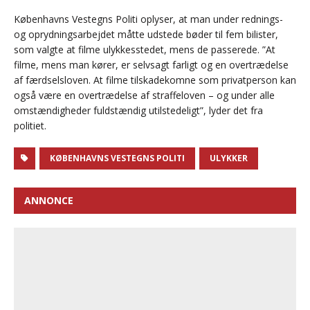
Københavns Vestegns Politi oplyser, at man under rednings-
og oprydningsarbejdet måtte udstede bøder til fem bilister,
som valgte at filme ulykkesstedet, mens de passerede. ”At
filme, mens man kører, er selvsagt farligt og en overtrædelse
af færdselsloven. At filme tilskadekomne som privatperson kan
også være en overtrædelse af straffeloven – og under alle
omstændigheder fuldstændig utilstedeligt”, lyder det fra
politiet.
KØBENHAVNS VESTEGNS POLITI
ULYKKER
ANNONCE