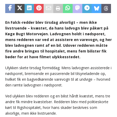
En Falck-redder blev tirsdag alvorligt – men ikke
livstruende – kvæstet, da hans ladvogn blev påkørt på
Køge Bugt Motorvejen. Ladvognen holdt i nødsporet,
mens redderen var ved at assistere en varevogn, og her
blev ladvognen ramt af en bil. Udover redderen måtte
fire andre bringes til hospitalet, mens fem bilister fik
bøder for at have filmet ulykkesstedet.
Ulykken skete tirsdag formiddag. Mens ladvognen assisterede i
nødsporet, bremsende en passerende bil tilsyneladende op,
hvilket fik en bagvedkørende varevogn til at undvige – hvorved
den ramte ladvognen i nødsporet.
Ved ulykken blev redderen og en bilist hårdt kvæstet, mens tre
andre fik mindre kvæstelser. Redderen blev med politieskorte
kørt til Rigshospitalet, hvor hans skader beskrives som
alvorlige, men ikke livstruende.