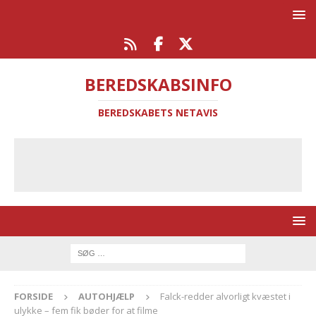
BEREDSKABSINFO
BEREDSKABETS NETAVIS
FORSIDE
AUTOHJÆLP
Falck-redder alvorligt kvæstet i
ulykke – fem fik bøder for at filme