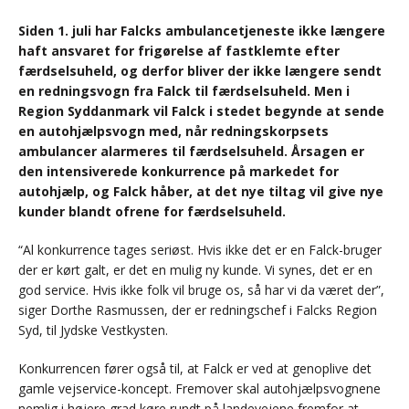
Siden 1. juli har Falcks ambulancetjeneste ikke længere
haft ansvaret for frigørelse af fastklemte efter
færdselsuheld, og derfor bliver der ikke længere sendt
en redningsvogn fra Falck til færdselsuheld. Men i
Region Syddanmark vil Falck i stedet begynde at sende
en autohjælpsvogn med, når redningskorpsets
ambulancer alarmeres til færdselsuheld. Årsagen er
den intensiverede konkurrence på markedet for
autohjælp, og Falck håber, at det nye tiltag vil give nye
kunder blandt ofrene for færdselsuheld.
“Al konkurrence tages seriøst. Hvis ikke det er en Falck-bruger
der er kørt galt, er det en mulig ny kunde. Vi synes, det er en
god service. Hvis ikke folk vil bruge os, så har vi da været der”,
siger Dorthe Rasmussen, der er redningschef i Falcks Region
Syd, til Jydske Vestkysten.
Konkurrencen fører også til, at Falck er ved at genoplive det
gamle vejservice-koncept. Fremover skal autohjælpsvognene
nemlig i højere grad køre rundt på landevejene fremfor at