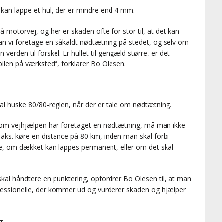
 kan lappe et hul, der er mindre end 4 mm.
 på motorvej, og her er skaden ofte for stor til, at det kan
an vi foretage en såkaldt nødtætning på stedet, og selv om
verden til forskel. Er hullet til gengæld større, er det
bilen på værksted”, forklarer Bo Olesen.
huske 80/80-reglen, når der er tale om nødtætning.
r om vejhjælpen har foretaget en nødtætning, må man ikke
ks. køre en distance på 80 km, inden man skal forbi
e, om dækket kan lappes permanent, eller om det skal
kal håndtere en punktering, opfordrer Bo Olesen til, at man
ofessionelle, der kommer ud og vurderer skaden og hjælper
g