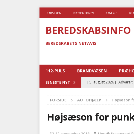
FORSIDEN
NYHEDSBREV
OM OS
KO
BEREDSKABSINFO
BEREDSKABETS NETAVIS
112-PULS
BRANDVÆSEN
PRÆHO
[ 5. august 2026 ]
Advarer:
SENESTE NYT
i det offentlige
PRÆHOSP
FORSIDE
AUTOHJÆLP
Højsæson fo
[ 5. august 2026 ]
Ny ambul
[ 4. august 2026 ]
Brandvæs
Højsæson for punk
BRANDVÆSEN
[ 4. august 2026 ]
Ny treåri
12. november 2018
Henrik Kvistgaard 