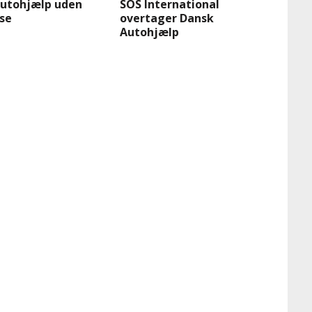
autohjælp uden
SOS International
lse
overtager Dansk
Autohjælp