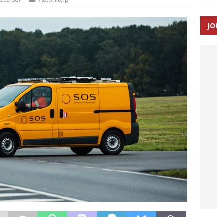
JO
enernes gennemsnitlige responstid steg med 9 sekunder i 2025