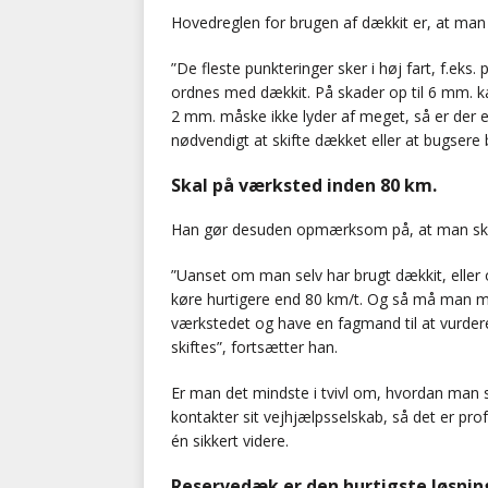
Hovedreglen for brugen af dækkit er, at man
”De fleste punkteringer sker i høj fart, f.eks.
ordnes med dækkit. På skader op til 6 mm. k
2 mm. måske ikke lyder af meget, så er der en 
nødvendigt at skifte dækket eller at bugsere 
Skal på værksted inden 80 km.
Han gør desuden opmærksom på, at man skal 
”Uanset om man selv har brugt dækkit, elle
køre hurtigere end 80 km/t. Og så må man ma
værkstedet og have en fagmand til at vurder
skiftes”, fortsætter han.
Er man det mindste i tvivl om, hvordan man s
kontakter sit vejhjælpsselskab, så det er pr
én sikkert videre.
Reservedæk er den hurtigste løsnin