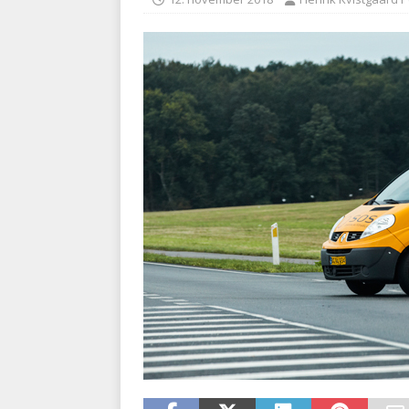
kriminalitet
POLITI
[ 6. august 2026 ]
Brandvæs
BRANDVÆSEN