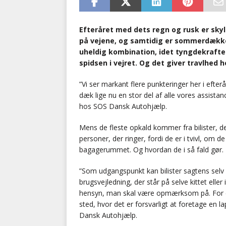
Efteråret med dets regn og rusk er sky
på vejene, og samtidig er sommerdække
uheldig kombination, idet tyngdekrafte
spidsen i vejret. Og det giver travlhed
”Vi ser markant flere punkteringer her i efterå
dæk lige nu en stor del af alle vores assistan
hos SOS Dansk Autohjælp.
Mens de fleste opkald kommer fra bilister, de
personer, der ringer, fordi de er i tvivl, om d
bagagerummet. Og hvordan de i så fald gør.
”Som udgangspunkt kan bilister sagtens selv
brugsvejledning, der står på selve kittet elle
hensyn, man skal være opmærksom på. For ek
sted, hvor det er forsvarligt at foretage en l
Dansk Autohjælp.