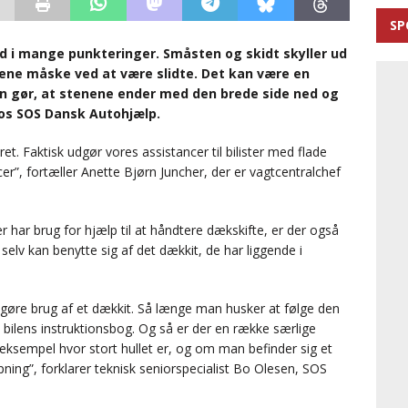
SP
ld i mange punkteringer. Småsten og skidt skyller ud
ne måske ved at være slidte. Det kan være en
n gør, at stenene ender med den brede side ned og
 hos SOS Dansk Autohjælp.
ret. Faktisk udgør vores assistancer til bilister med flade
cer”, fortæller Anette Bjørn Juncher, der er vagtcentralchef
r har brug for hjælp til at håndtere dækskifte, er der også
e selv kan benytte sig af det dækkit, de har liggende i
 gøre brug af et dækkit. Så længe man husker at følge den
r i bilens instruktionsbog. Og så er der en række særlige
sempel hvor stort hullet er, og om man befinder sig et
apning”, forklarer teknisk seniorspecialist Bo Olesen, SOS