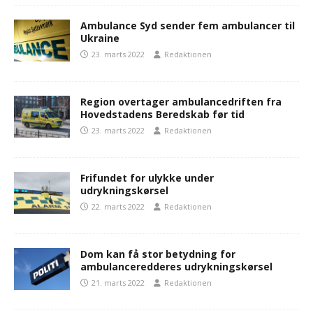
Ambulance Syd sender fem ambulancer til
Ukraine
23. marts 2022
Redaktionen
Region overtager ambulancedriften fra
Hovedstadens Beredskab før tid
23. marts 2022
Redaktionen
Frifundet for ulykke under
udrykningskørsel
22. marts 2022
Redaktionen
Dom kan få stor betydning for
ambulanceredderes udrykningskørsel
21. marts 2022
Redaktionen