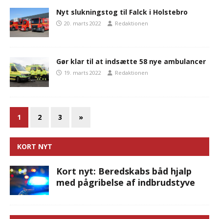
Nyt slukningstog til Falck i Holstebro
20. marts 2022
Redaktionen
Gør klar til at indsætte 58 nye ambulancer
19. marts 2022
Redaktionen
1
2
3
»
KORT NYT
Kort nyt: Beredskabs båd hjalp
med pågribelse af indbrudstyve