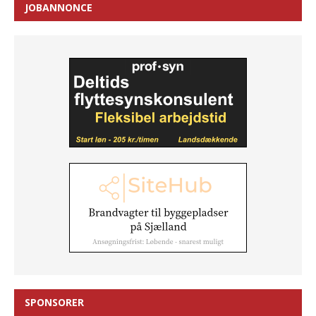
JOBANNONCE
SPONSORER