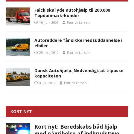
Falck skal yde autohjælp til 200.000
Topdanmark-kunder
16. juni 2009
Patrick Larsen
Autoreddere får sikkerhedsuddannelse i
elbiler
25. maj 2019
Patrick Larsen
Dansk Autohjælp: Nødvendigt at tilpasse
kapaciteten
4. juli 2012
Patrick Larsen
KORT NYT
Kort nyt: Beredskabs båd hjalp
med pågribelse af indbrudstyve