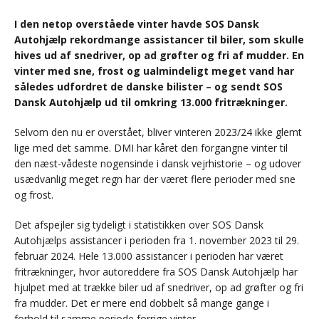
I den netop overståede vinter havde SOS Dansk
Autohjælp rekordmange assistancer til biler, som skulle
hives ud af snedriver, op ad grøfter og fri af mudder. En
vinter med sne, frost og ualmindeligt meget vand har
således udfordret de danske bilister – og sendt SOS
Dansk Autohjælp ud til omkring 13.000 fritrækninger.
Selvom den nu er overstået, bliver vinteren 2023/24 ikke glemt
lige med det samme. DMI har kåret den forgangne vinter til
den næst-vådeste nogensinde i dansk vejrhistorie – og udover
usædvanlig meget regn har der været flere perioder med sne
og frost.
Det afspejler sig tydeligt i statistikken over SOS Dansk
Autohjælps assistancer i perioden fra 1. november 2023 til 29.
februar 2024. Hele 13.000 assistancer i perioden har været
fritrækninger, hvor autoreddere fra SOS Dansk Autohjælp har
hjulpet med at trække biler ud af snedriver, op ad grøfter og fri
fra mudder. Det er mere end dobbelt så mange gange i
forhold til samme periode forrige vinter.