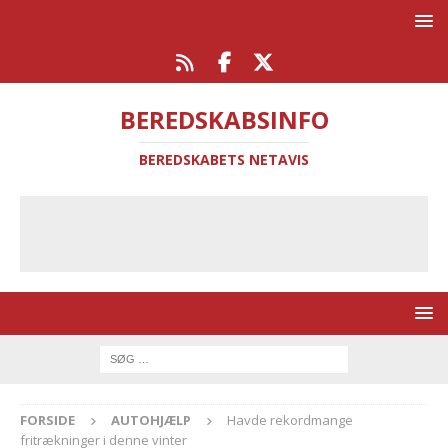
BEREDSKABSINFO
BEREDSKABETS NETAVIS
FORSIDE
AUTOHJÆLP
Havde rekordmange
fritrækninger i denne vinter