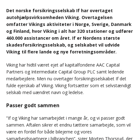
Det norske forsikringsselskab If har overtaget
autohjælpsvirksomheden Viking. Overtagelsen
omfatter Vikings aktiviteter i Norge, Sverige, Danmark
og Finland, hvor Viking i alt har 320 stationer og udfører
460.000 assistancer om året. If er Nordens største
skadesforsikringsselskab, og selskabet vil udvide
Viking til flere lande og nye forretningsområder.
Viking har hidtil været ejet af kapitalfondene AAC Capital
Partners og Intermediate Capital Group PLC samt ledende
medarbejdere. Men nu overtager forsikringsselskabet If det
fulde ejerskab af Viking. Viking fortsætter som et selvstændigt
selskab med uændret navn og ledelse.
Passer godt sammen
”If og Viking har samarbejdet i mange år, og vi passer godt
sammen. Aftalen sikrer et endnu tættere samarbejde, som vil
være en fordel for både bilejerne og vores
samarbejdspartnere i bilbranchen”, siger Morten Thorsrud, der