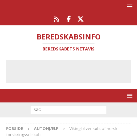
BEREDSKABSINFO
BEREDSKABETS NETAVIS
FORSIDE
AUTOHJÆLP
Viking bliver købt af norsk
forsikringsselskab