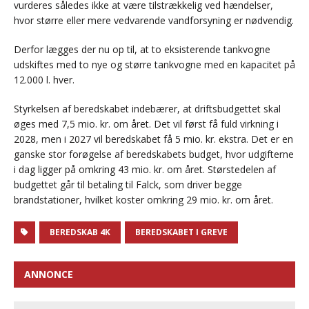
vurderes således ikke at være tilstrækkelig ved hændelser,
hvor større eller mere vedvarende vandforsyning er nødvendig.
Derfor lægges der nu op til, at to eksisterende tankvogne
udskiftes med to nye og større tankvogne med en kapacitet på
12.000 l. hver.
Styrkelsen af beredskabet indebærer, at driftsbudgettet skal
øges med 7,5 mio. kr. om året. Det vil først få fuld virkning i
2028, men i 2027 vil beredskabet få 5 mio. kr. ekstra. Det er en
ganske stor forøgelse af beredskabets budget, hvor udgifterne
i dag ligger på omkring 43 mio. kr. om året. Størstedelen af
budgettet går til betaling til Falck, som driver begge
brandstationer, hvilket koster omkring 29 mio. kr. om året.
BEREDSKAB 4K
BEREDSKABET I GREVE
ANNONCE