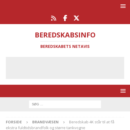
BEREDSKABSINFO
BEREDSKABETS NETAVIS
FORSIDE
BRANDVÆSEN
Beredskab 4K står til at få
ekstra fuldtidsbrandfolk og større tankvogne