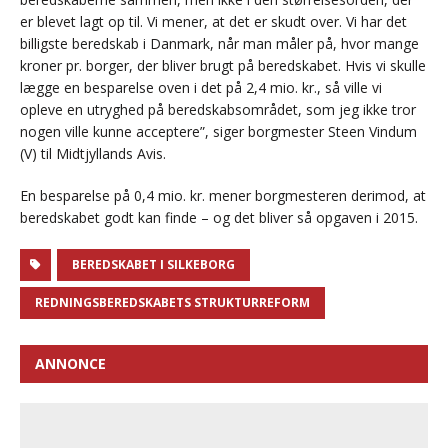
er blevet lagt op til. Vi mener, at det er skudt over. Vi har det
billigste beredskab i Danmark, når man måler på, hvor mange
kroner pr. borger, der bliver brugt på beredskabet. Hvis vi skulle
lægge en besparelse oven i det på 2,4 mio. kr., så ville vi
opleve en utryghed på beredskabsområdet, som jeg ikke tror
nogen ville kunne acceptere”, siger borgmester Steen Vindum
(V) til Midtjyllands Avis.
En besparelse på 0,4 mio. kr. mener borgmesteren derimod, at
beredskabet godt kan finde – og det bliver så opgaven i 2015.
BEREDSKABET I SILKEBORG
REDNINGSBEREDSKABETS STRUKTURREFORM
ANNONCE