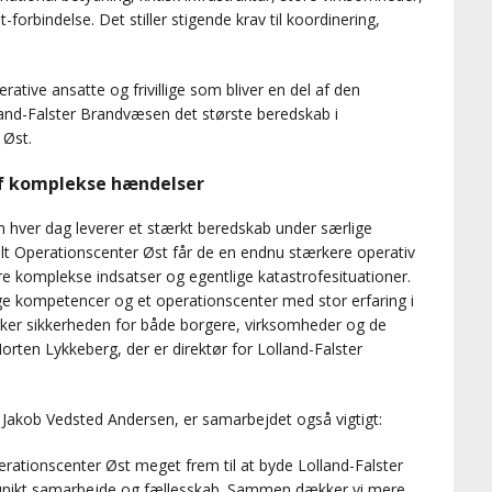
bindelse. Det stiller stigende krav til koordinering,
ative ansatte og frivillige som bliver en del af den
lland-Falster Brandvæsen det største beredskab i
 Øst.
af komplekse hændelser
m hver dag leverer et stærkt beredskab under særlige
alt Operationscenter Øst får de en endnu stærkere operativ
re komplekse indsatser og egentlige katastrofesituationer.
ige kompetencer og et operationscenter med stor erfaring i
rker sikkerheden for både borgere, virksomheder og de
orten Lykkeberg, der er direktør for Lolland-Falster
Jakob Vedsted Andersen, er samarbejdet også vigtigt:
erationscenter Øst meget frem til at byde Lolland-Falster
unikt samarbejde og fællesskab. Sammen dækker vi mere