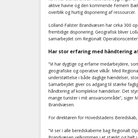
aktive havne og den kommende Femern Bælt-for
overblik og hurtig disponering af ressourcer.
Lolland-Falster Brandvæsen har cirka 300 oper
fremtidige disponering. Geografisk bliver Lo
samarbejdet om Regionalt Operationscenter
Har stor erfaring med håndtering 
”Vi har dygtige og erfarne medarbejdere, so
geografiske og operative vilkår. Med Region
understøttelse i både daglige hændelser, sto
Samarbejdet giver os adgang til stærke fagl
håndtering af komplekse hændelser. Det sty
mange turister i mit ansvarsområde”, siger M
Brandvæsen.
For direktøren for Hovedstadens Beredskab, 
“Vi ser i alle beredskaberne bag Regionalt Op
Brandvæsen velkommen i et stærkt og helt 