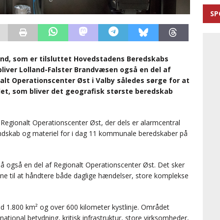
SP
and, som er tilsluttet Hovedstadens Beredskabs
liver Lolland-Falster Brandvæsen også en del af
nalt Operationscenter Øst i Valby således sørge for at
 det, som bliver det geografisk største beredskab
egionalt Operationscenter Øst, der dels er alarmcentral
ndskab og materiel for i dag 11 kommunale beredskaber på
å også en del af Regionalt Operationscenter Øst. Det sker
vne til at håndtere både daglige hændelser, store komplekse
 1.800 km² og over 600 kilometer kystlinje. Området
ational betydning, kritisk infrastruktur, store virksomheder,