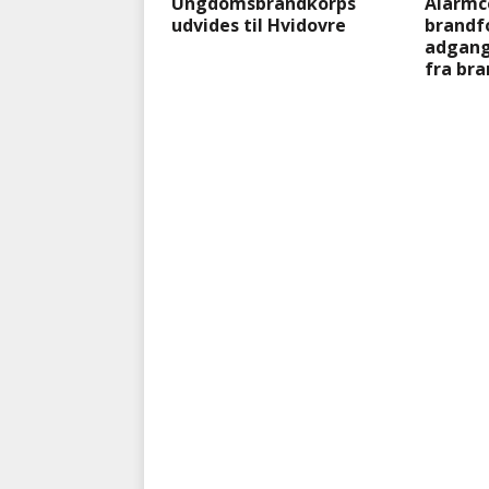
Ungdomsbrandkorps
Alarmc
udvides til Hvidovre
brandfo
adgang 
fra br