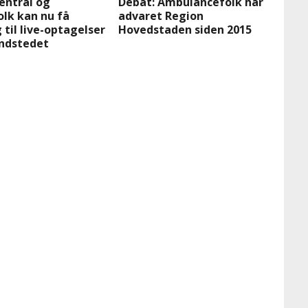
entral og
Debat: Ambulancefolk har
lk kan nu få
advaret Region
til live-optagelser
Hovedstaden siden 2015
andstedet