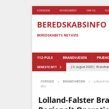
FORSIDEN
NYHEDSBREV
OM OS
KO
BEREDSKABSINFO
BEREDSKABETS NETAVIS
112-PULS
BRANDVÆSEN
PRÆHO
[ 6. august 2026 ]
Brandvæs
SENESTE NYT
BRANDVÆSEN
FORSIDE
BRANDVÆSEN
Lolland-Fa
[ 5. august 2026 ]
Advarer:
Øst
i det offentlige
PRÆHOSP
Lolland-Falster Bra
[ 5. august 2026 ]
Ny ambul
[ 4. august 2026 ]
Brandvæs