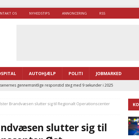
NTAKT OS
NYHEDSTIPS
ANNONCERING
RSS
SPITAL
AUTOHJÆLP
POLITI
JOBMARKED
enernes gennemsnitlige responstid steg med 9 sekunder i 2025
lster Brandvæsen slutter sig til Regionalt Operationscenter
KO
 Udløb af sygetransporttilladelser kan sende 400.000 kørsler over
ITAL
ndvæsen slutter sig til
ance og el-sygetransportvogn til Samsø
PRÆHOSPITAL
enerne brugte lidt længere tid på at komme af sted i 2025