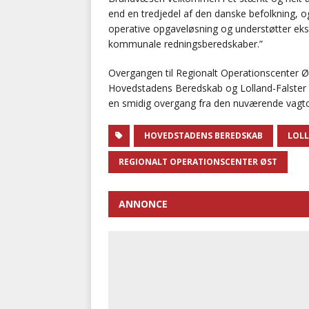
end en tredjedel af den danske befolkning, o
operative opgaveløsning og understøtter ek
kommunale redningsberedskaber.”
Overgangen til Regionalt Operationscenter Øs
Hovedstadens Beredskab og Lolland-Falster
en smidig overgang fra den nuværende vagtc
HOVEDSTADENS BEREDSKAB
LOL
REGIONALT OPERATIONSCENTER ØST
ANNONCE