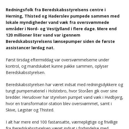
Redningsfolk fra Beredskabsstyrelsens centre i
Herning, Thisted og Haderslev pumpede sammen med
lokale myndigheder vand væk fra oversvømmede
områder i Nord- og Vestjylland i flere dage. Mere end
120 millioner liter vand var igennem
Beredskabsstyrelsens lænsepumper siden de første
assistancer lørdag nat.
Først tirsdag eftermiddag var oversvømmelserne under
kontrol, og mandskabet kunne pakke sammen, oplyser
Beredskabsstyrelsen.
Beredskabsstyrelsen har været indsat med redningsdykkere og
tungt pumpemateriel i Holstebro, hvor Storåen gik over sine
bredder. Herudover har styrelsen pumpet vand væk i Hvidbjerg,
hvor en transformator-station blev oversvømmet, samt i
Skive, Løgstør og Thisted.
I alt har mere end 100 fastansatte, værnepligtige og frivillige
fra Beredskabsstyrelsen været indsat i forbindelse med