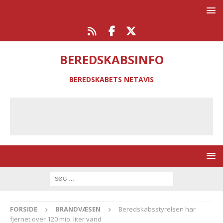
BEREDSKABSINFO
BEREDSKABETS NETAVIS
FORSIDE
BRANDVÆSEN
Beredskabsstyrelsen har
fjernet over 120 mio. liter vand