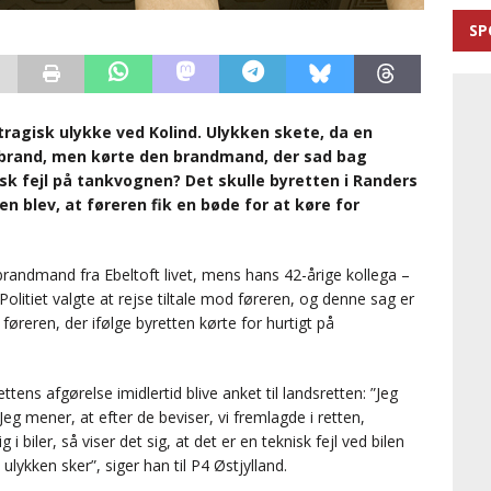
SP
agisk ulykke ved Kolind. Ulykken skete, da en
dbrand, men kørte den brandmand, der sad bag
nisk fejl på tankvognen? Det skulle byretten i Randers
sen blev, at føreren fik en bøde for at køre for
randmand fra Ebeltoft livet, mens hans 42-årige kollega –
Politiet valgte at rejse tiltale mod føreren, og denne sag er
 føreren, der ifølge byretten kørte for hurtigt på
ttens afgørelse imidlertid blive anket til landsretten: ”Jeg
g mener, at efter de beviser, vi fremlagde i retten,
 biler, så viser det sig, at det er en teknisk fejl ved bilen
ulykken sker”, siger han til P4 Østjylland.