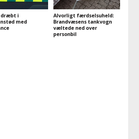
 dræbt i
Alvorligt færdselsuheld:
nstød med
Brandvæsens tankvogn
nce
væltede ned over
personbil