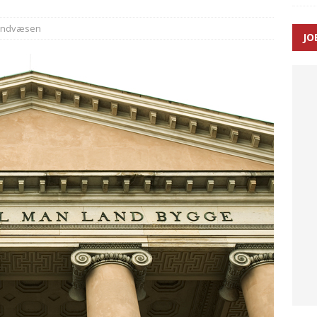
andvæsen
JO
enernes gennemsnitlige responstid steg med 9 sekunder i 2025