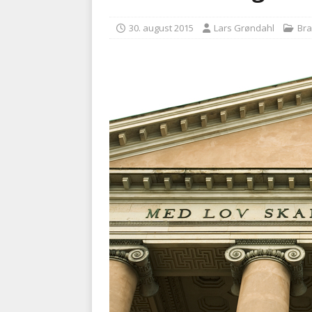
kriminalitet
POLITI
30. august 2015
Lars Grøndahl
Br
[ 6. august 2026 ]
Brandvæs
BRANDVÆSEN