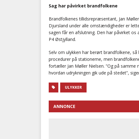
Sag har påvirket brandfolkene
Brandfolkenes tillidsrepræsentant, Jan Mølle
Djursland under alle omstændigheder er lettede
sagen får en afslutning. Den har påvirket os
P4 Østjylland.
Selv om ulykken har berørt brandfolkene, så h
procedurer på stationerne, men brandfolkene
fortæller Jan Møller Nielsen. ”Og på samme
hvordan udrykningen gik ude på stedet”, sige
ULYKKER
ANNONCE