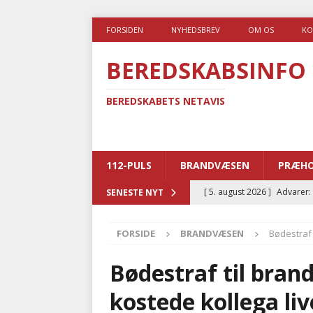
FORSIDEN
NYHEDSBREV
OM OS
KO
BEREDSKABSINFO
BEREDSKABETS NETAVIS
112-PULS
BRANDVÆSEN
PRÆHO
[ 5. august 2026 ]
Advarer:
SENESTE NYT
i det offentlige
PRÆHOSP
FORSIDE
BRANDVÆSEN
Bødestraf 
[ 5. august 2026 ]
Ny ambul
[ 4. august 2026 ]
Brandvæs
Bødestraf til bran
BRANDVÆSEN
kostede kollega liv
[ 4. august 2026 ]
Ny treåri