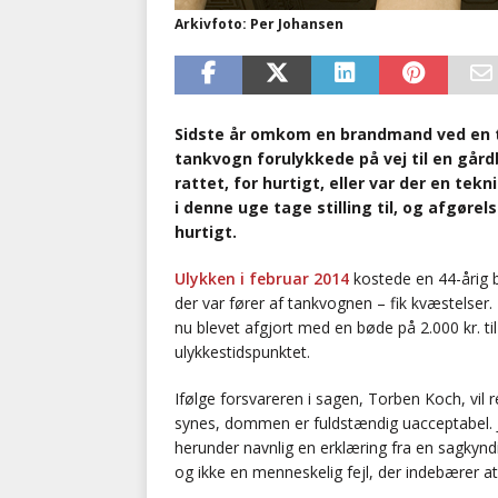
Arkivfoto: Per Johansen
Sidste år omkom en brandmand ved en tr
tankvogn forulykkede på vej til en går
rattet, for hurtigt, eller var der en tek
i denne uge tage stilling til, og afgørel
hurtigt.
Ulykken i februar 2014
kostede en 44-årig b
der var fører af tankvognen – fik kvæstelser. 
nu blevet afgjort med en bøde på 2.000 kr. til
ulykkestidspunktet.
Ifølge forsvareren i sagen, Torben Koch, vil re
synes, dommen er fuldstændig uacceptabel. Je
herunder navnlig en erklæring fra en sagkyndig i
og ikke en menneskelig fejl, der indebærer at 