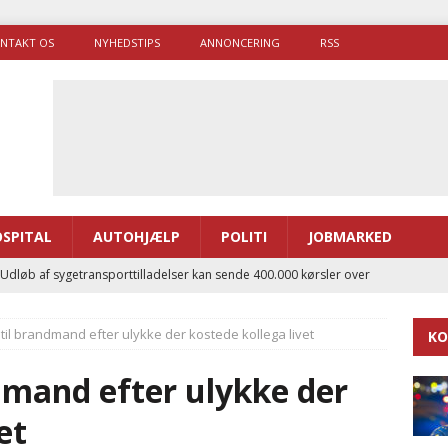
NTAKT OS
NYHEDSTIPS
ANNONCERING
RSS
SPITAL
AUTOHJÆLP
POLITI
JOBMARKED
 Udløb af sygetransporttilladelser kan sende 400.000 kørsler over
ITAL
til brandmand efter ulykke der kostede kollega livet
KO
ance og el-sygetransportvogn til Samsø
PRÆHOSPITAL
enerne brugte lidt længere tid på at komme af sted i 2025
dmand efter ulykke der
et
g politiuddannelse skal ruste betjentene til mere kompleks