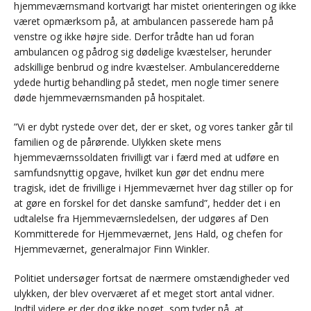
hjemmeværnsmand kortvarigt har mistet orienteringen og ikke
været opmærksom på, at ambulancen passerede ham på
venstre og ikke højre side. Derfor trådte han ud foran
ambulancen og pådrog sig dødelige kvæstelser, herunder
adskillige benbrud og indre kvæstelser. Ambulanceredderne
ydede hurtig behandling på stedet, men nogle timer senere
døde hjemmeværnsmanden på hospitalet.
”Vi er dybt rystede over det, der er sket, og vores tanker går til
familien og de pårørende. Ulykken skete mens
hjemmeværnssoldaten frivilligt var i færd med at udføre en
samfundsnyttig opgave, hvilket kun gør det endnu mere
tragisk, idet de frivillige i Hjemmeværnet hver dag stiller op for
at gøre en forskel for det danske samfund”, hedder det i en
udtalelse fra Hjemmeværnsledelsen, der udgøres af Den
Kommitterede for Hjemmeværnet, Jens Hald, og chefen for
Hjemmeværnet, generalmajor Finn Winkler.
Politiet undersøger fortsat de nærmere omstændigheder ved
ulykken, der blev overværet af et meget stort antal vidner.
Indtil videre er der dog ikke noget, som tyder på, at