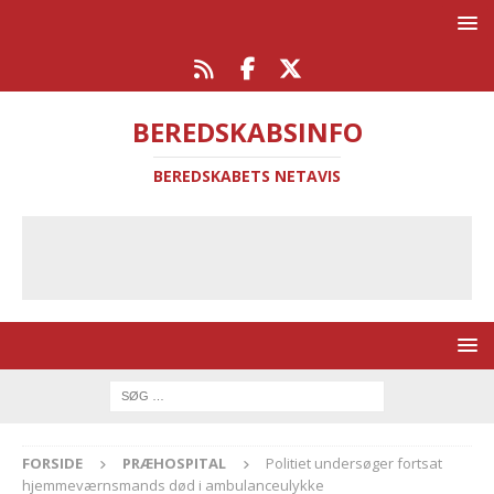
BEREDSKABSINFO
BEREDSKABETS NETAVIS
FORSIDE
PRÆHOSPITAL
Politiet undersøger fortsat
hjemmeværnsmands død i ambulanceulykke