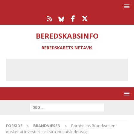
BEREDSKABSINFO
BEREDSKABETS NETAVIS
FORSIDE
BRANDVÆSEN
Bornholms Brandvæsen
ønsker at investere i ekstra indsatsledervagt