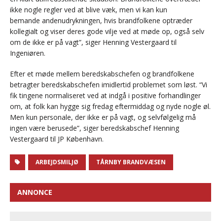
ikke nogle regler ved at blive væk, men vi kan kun
bemande andenudrykningen, hvis brandfolkene optræder
kollegialt og viser deres gode vilje ved at møde op, også selv
om de ikke er på vagt”, siger Henning Vestergaard til
Ingeniøren.
Efter et møde mellem beredskabschefen og brandfolkene
betragter beredskabschefen imidlertid problemet som løst. “Vi
fik tingene normaliseret ved at indgå i positive forhandlinger
om, at folk kan hygge sig fredag eftermiddag og nyde nogle øl.
Men kun personale, der ikke er på vagt, og selvfølgelig må
ingen være berusede”, siger beredskabschef Henning
Vestergaard til JP København.
ARBEJDSMILJØ
TÅRNBY BRANDVÆSEN
ANNONCE