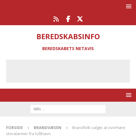
BEREDSKABSINFO
BEREDSKABETS NETAVIS
FORSIDE
BRANDVÆSEN
Brandfolk valgte at overhøre
storalarmer fra lufthavn