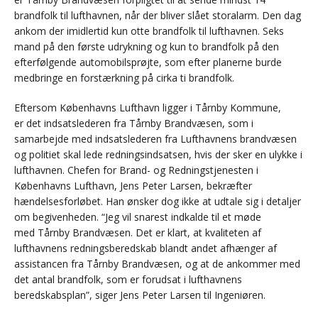
brandfolk til lufthavnen, når der bliver slået storalarm. Den dag
ankom der imidlertid kun otte brandfolk til lufthavnen. Seks
mand på den første udrykning og kun to brandfolk på den
efterfølgende automobilsprøjte, som efter planerne burde
medbringe en forstærkning på cirka ti brandfolk.
Eftersom Københavns Lufthavn ligger i Tårnby Kommune,
er det indsatslederen fra Tårnby Brandvæsen, som i
samarbejde med indsatslederen fra Lufthavnens brandvæsen
og politiet skal lede redningsindsatsen, hvis der sker en ulykke i
lufthavnen. Chefen for Brand- og Redningstjenesten i
Københavns Lufthavn, Jens Peter Larsen, bekræfter
hændelsesforløbet. Han ønsker dog ikke at udtale sig i detaljer
om begivenheden. “Jeg vil snarest indkalde til et møde
med Tårnby Brandvæsen. Det er klart, at kvaliteten af
lufthavnens redningsberedskab blandt andet afhænger af
assistancen fra Tårnby Brandvæsen, og at de ankommer med
det antal brandfolk, som er forudsat i lufthavnens
beredskabsplan”, siger Jens Peter Larsen til Ingeniøren.