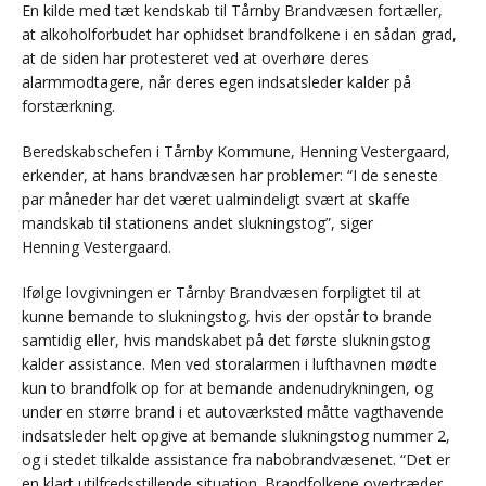
En kilde med tæt kendskab til Tårnby Brandvæsen fortæller,
at alkoholforbudet har ophidset brandfolkene i en sådan grad,
at de siden har protesteret ved at overhøre deres
alarmmodtagere, når deres egen indsatsleder kalder på
forstærkning.
Beredskabschefen i Tårnby Kommune, Henning Vestergaard,
erkender, at hans brandvæsen har problemer: “I de seneste
par måneder har det været ualmindeligt svært at skaffe
mandskab til stationens andet slukningstog”, siger
Henning Vestergaard.
Ifølge lovgivningen er Tårnby Brandvæsen forpligtet til at
kunne bemande to slukningstog, hvis der opstår to brande
samtidig eller, hvis mandskabet på det første slukningstog
kalder assistance. Men ved storalarmen i lufthavnen mødte
kun to brandfolk op for at bemande andenudrykningen, og
under en større brand i et autoværksted måtte vagthavende
indsatsleder helt opgive at bemande slukningstog nummer 2,
og i stedet tilkalde assistance fra nabobrandvæsenet. “Det er
en klart utilfredsstillende situation. Brandfolkene overtræder