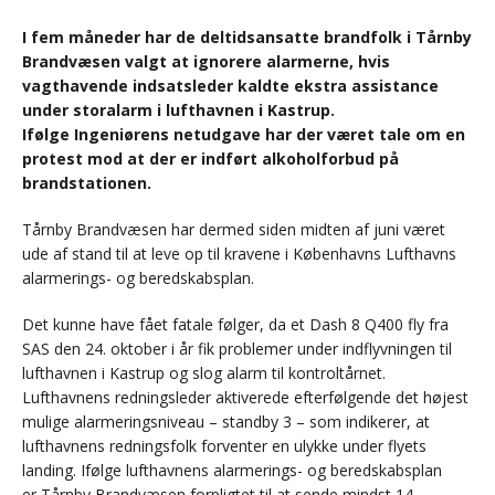
I fem måneder har de deltidsansatte brandfolk i Tårnby
Brandvæsen valgt at ignorere alarmerne, hvis
vagthavende indsatsleder kaldte ekstra assistance
under storalarm i lufthavnen i Kastrup.
Ifølge Ingeniørens netudgave har der været tale om en
protest mod at der er indført alkoholforbud på
brandstationen.
Tårnby Brandvæsen har dermed siden midten af juni været
ude af stand til at leve op til kravene i Københavns Lufthavns
alarmerings- og beredskabsplan.
Det kunne have fået fatale følger, da et Dash 8 Q400 fly fra
SAS den 24. oktober i år fik problemer under indflyvningen til
lufthavnen i Kastrup og slog alarm til kontroltårnet.
Lufthavnens redningsleder aktiverede efterfølgende det højest
mulige alarmeringsniveau – standby 3 – som indikerer, at
lufthavnens redningsfolk forventer en ulykke under flyets
landing. Ifølge lufthavnens alarmerings- og beredskabsplan
er Tårnby Brandvæsen forpligtet til at sende mindst 14