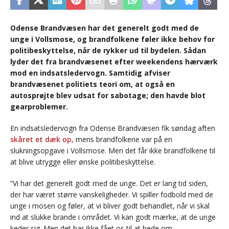
Odense Brandvæsen har det generelt godt med de
unge i Vollsmose, og brandfolkene føler ikke behov for
politibeskyttelse, når de rykker ud til bydelen. Sådan
lyder det fra brandvæsenet efter weekendens hærværk
mod en indsatsledervogn. Samtidig afviser
brandvæsenet politiets teori om, at også en
autosprøjte blev udsat for sabotage; den havde blot
gearproblemer.
En indsatsledervogn fra Odense Brandvæsen fik søndag aften
skåret et dæk op
, mens brandfolkene var på en
slukningsopgave i Vollsmose. Men det får ikke brandfolkene til
at blive utrygge eller ønske politibeskyttelse.
”Vi har det generelt godt med de unge. Det er lang tid siden,
der har været større vanskeligheder. Vi spiller fodbold med de
unge i mosen og føler, at vi bliver godt behandlet, når vi skal
ind at slukke brande i området. Vi kan godt mærke, at de unge
keder sig. Men det har ikke fået os til at bede om