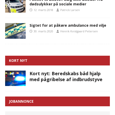
dødsulykker på sociale medier
12. marts 2018
Patrick Larsen
Sigtet for at påkøre ambulance med vilje
30. marts 2020
Henrik Kvistgaard Petersen
KORT NYT
Kort nyt: Beredskabs båd hjalp
med pågribelse af indbrudstyve
JOBANNONCE