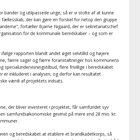
or bander og utilpassede unge, så er vi stolte af at kunne
ivt fællesskab, der kan gøre en forskel for netop den gruppe
banderne”, fortæller Bjarne Nigaard, der er sekretariatschef
rganisation for de kommunale beredskaber – og som er
ølge rapporten blandt andet øget selvtillid og højere
erne, færre sager og færre foranstaltninger hos kommunens
 specialundervisningstilbud, flere frivillige i beredskabet
 er inkluderet i analysen, og derfor kan resultatet
ke værdi af projektets indsats.
ne, der bliver investeret i projektet, får samfundet syv
er en samfundsøkonomiske gevinst på mere end 28 mio. kr.
kommuner.
unen og beredskabet at etablere et brandkadetkorps, så