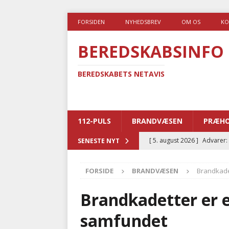
FORSIDEN
NYHEDSBREV
OM OS
KO
BEREDSKABSINFO
BEREDSKABETS NETAVIS
112-PULS
BRANDVÆSEN
PRÆHO
[ 5. august 2026 ]
Advarer:
SENESTE NYT
i det offentlige
PRÆHOSP
FORSIDE
BRANDVÆSEN
Brandkade
[ 5. august 2026 ]
Ny ambul
[ 4. august 2026 ]
Brandvæs
Brandkadetter er e
BRANDVÆSEN
samfundet
[ 4. august 2026 ]
Ny treåri