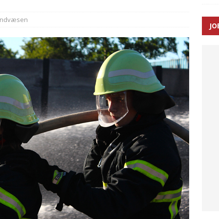
andvæsen
JO
enernes gennemsnitlige responstid steg med 9 sekunder i 2025