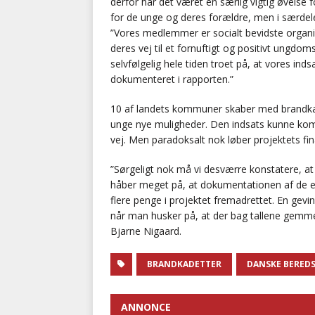
derfor har det været en særlig vigtig øvelse 
for de unge og deres forældre, men i særdel
”Vores medlemmer er socialt bevidste organi
deres vej til et fornuftigt og positivt ungd
selvfølgelig hele tiden troet på, at vores inds
dokumenteret i rapporten.”
10 af landets kommuner skaber med brandka
unge nye muligheder. Den indsats kunne kom
vej. Men paradoksalt nok løber projektets fin
”Sørgeligt nok må vi desværre konstatere, at v
håber meget på, at dokumentationen af de ef
flere penge i projektet fremadrettet. En gevi
når man husker på, at der bag tallene gemm
Bjarne Nigaard.
BRANDKADETTER
DANSKE BERED
ANNONCE