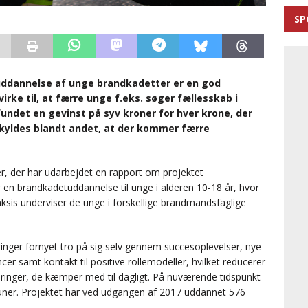
SP
ddannelse af unge brandkadetter er en god
rke til, at færre unge f.eks. søger fællesskab i
undet en gevinst på syv kroner for hver krone, der
skyldes blandt andet, at der kommer færre
 der har udarbejdet en rapport om projektet
r en brandkadetuddannelse til unge i alderen 10-18 år, hvor
ksis underviser de unge i forskellige brandmandsfaglige
inger fornyet tro på sig selv gennem succesoplevelser, nye
r samt kontakt til positive rollemodeller, hvilket reducerer
dringer, de kæmper med til dagligt. På nuværende tidspunkt
uner. Projektet har ved udgangen af 2017 uddannet 576