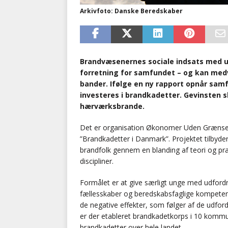
Arkivfoto: Danske Beredskaber
Brandvæsenernes sociale indsats med u
forretning for samfundet – og kan medvi
bander. Ifølge en ny rapport opnår samf
investeres i brandkadetter. Gevinsten 
hærværksbrande.
Det er organisation Økonomer Uden Grænser,
”Brandkadetter i Danmark”. Projektet tilbyde
brandfolk gennem en blanding af teori og pra
discipliner.
Formålet er at give særligt unge med udfordr
fællesskaber og beredskabsfaglige kompetence
de negative effekter, som følger af de udfor
er der etableret brandkadetkorps i 10 komm
brandkadetter over hele landet.