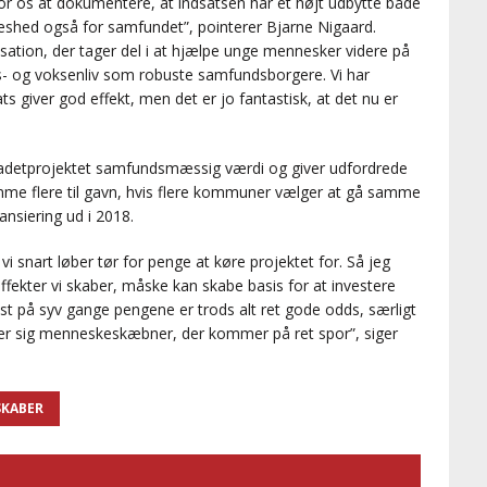
for os at dokumentere, at indsatsen har et højt udbytte både
eshed også for samfundet”, pointerer Bjarne Nigaard.
sation, der tager del i at hjælpe unge mennesker videre på
oms- og voksenliv som robuste samfundsborgere. Vi har
ats giver god effekt, men det er jo fantastisk, at det nu er
detprojektet samfundsmæssig værdi og giver udfordrede
me flere til gavn, hvis flere kommuner vælger at gå samme
ansiering ud i 2018.
i snart løber tør for penge at køre projektet for. Så jeg
fekter vi skaber, måske kan skabe basis for at investere
nst på syv gange pengene er trods alt ret gode odds, særligt
er sig menneskeskæbner, der kommer på ret spor”, siger
SKABER