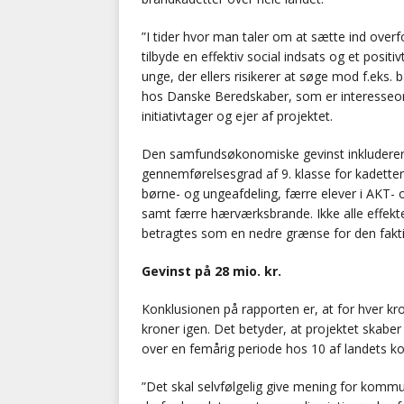
”I tider hvor man taler om at sætte ind overf
tilbyde en effektiv social indsats og et posit
unge, der ellers risikerer at søge mod f.eks. 
hos Danske Beredskaber, som er interesseo
initiativtager og ejer af projektet.
Den samfundsøkonomiske gevinst inkluderer if
gennemførelsesgrad af 9. klasse for kadett
børne- og ungeafdeling, færre elever i AKT- og
samt færre hærværksbrande. Ikke alle effekter
betragtes som en nedre grænse for den faktis
Gevinst på 28 mio. kr.
Konklusionen på rapporten er, at for hver kro
kroner igen. Det betyder, at projektet skab
over en femårig periode hos 10 af landets 
”Det skal selvfølgelig give mening for komm