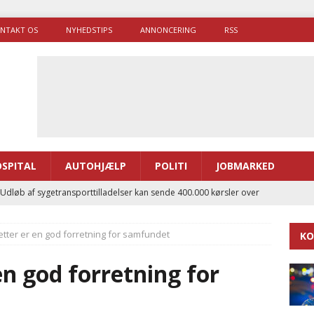
NTAKT OS
NYHEDSTIPS
ANNONCERING
RSS
SPITAL
AUTOHJÆLP
POLITI
JOBMARKED
 Udløb af sygetransporttilladelser kan sende 400.000 kørsler over
ITAL
tter er en god forretning for samfundet
KO
ance og el-sygetransportvogn til Samsø
PRÆHOSPITAL
enerne brugte lidt længere tid på at komme af sted i 2025
n god forretning for
g politiuddannelse skal ruste betjentene til mere kompleks