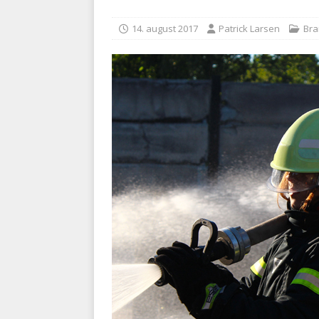
kriminalitet
POLITI
14. august 2017
Patrick Larsen
Br
[ 6. august 2026 ]
Brandvæs
BRANDVÆSEN