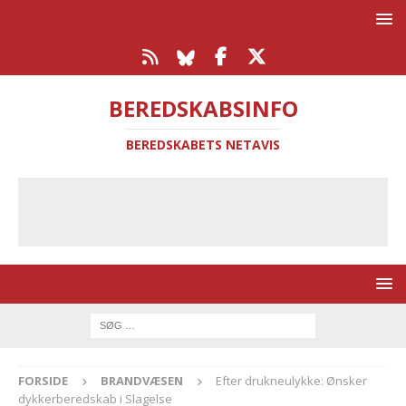
BEREDSKABSINFO
BEREDSKABETS NETAVIS
FORSIDE
BRANDVÆSEN
Efter drukneulykke: Ønsker
dykkerberedskab i Slagelse