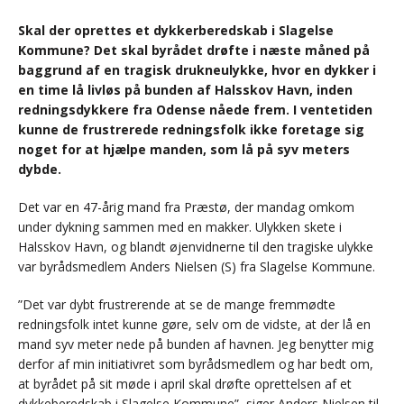
Skal der oprettes et dykkerberedskab i Slagelse
Kommune? Det skal byrådet drøfte i næste måned på
baggrund af en tragisk drukneulykke, hvor en dykker i
en time lå livløs på bunden af Halsskov Havn, inden
redningsdykkere fra Odense nåede frem. I ventetiden
kunne de frustrerede redningsfolk ikke foretage sig
noget for at hjælpe manden, som lå på syv meters
dybde.
Det var en 47-årig mand fra Præstø, der mandag omkom
under dykning sammen med en makker. Ulykken skete i
Halsskov Havn, og blandt øjenvidnerne til den tragiske ulykke
var byrådsmedlem Anders Nielsen (S) fra Slagelse Kommune.
”Det var dybt frustrerende at se de mange fremmødte
redningsfolk intet kunne gøre, selv om de vidste, at der lå en
mand syv meter nede på bunden af havnen. Jeg benytter mig
derfor af min initiativret som byrådsmedlem og har bedt om,
at byrådet på sit møde i april skal drøfte oprettelsen af et
dykkeberedskab i Slagelse Kommune”, siger Anders Nielsen til