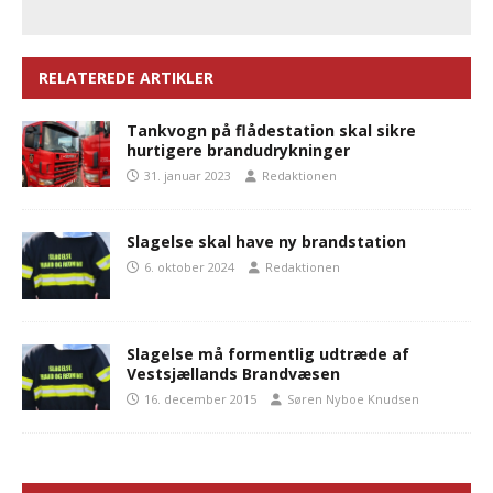
RELATEREDE ARTIKLER
Tankvogn på flådestation skal sikre
hurtigere brandudrykninger
31. januar 2023
Redaktionen
Slagelse skal have ny brandstation
6. oktober 2024
Redaktionen
Slagelse må formentlig udtræde af
Vestsjællands Brandvæsen
16. december 2015
Søren Nyboe Knudsen