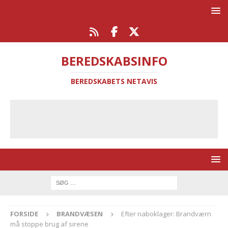
BEREDSKABSINFO
BEREDSKABETS NETAVIS
FORSIDE
BRANDVÆSEN
Efter naboklager: Brandværn
må stoppe brug af sirene