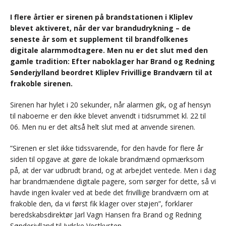
I flere årtier er sirenen på brandstationen i Kliplev
blevet aktiveret, når der var brandudrykning – de
seneste år som et supplement til brandfolkenes
digitale alarmmodtagere. Men nu er det slut med den
gamle tradition: Efter naboklager har Brand og Redning
Sønderjylland beordret Kliplev Frivillige Brandværn til at
frakoble sirenen.
Sirenen har hylet i 20 sekunder, når alarmen gik, og af hensyn
til naboerne er den ikke blevet anvendt i tidsrummet kl. 22 til
06. Men nu er det altså helt slut med at anvende sirenen.
”Sirenen er slet ikke tidssvarende, for den havde for flere år
siden til opgave at gøre de lokale brandmænd opmærksom
på, at der var udbrudt brand, og at arbejdet ventede. Men i dag
har brandmændene digitale pagere, som sørger for dette, så vi
havde ingen kvaler ved at bede det frivillige brandværn om at
frakoble den, da vi først fik klager over støjen”, forklarer
beredskabsdirektør Jarl Vagn Hansen fra Brand og Redning
Sønderjylland til Jydske Vestkysten.