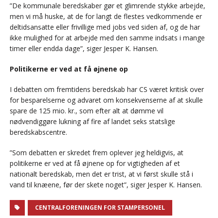
”De kommunale beredskaber gør et glimrende stykke arbejde,
men vi må huske, at de for langt de flestes vedkommende er
deltidsansatte eller frivillige med jobs ved siden af, og de har
ikke mulighed for at arbejde med den samme indsats i mange
timer eller endda dage”, siger Jesper K. Hansen.
Politikerne er ved at få øjnene op
I debatten om fremtidens beredskab har CS været kritisk over
for besparelserne og advaret om konsekvenserne af at skulle
spare de 125 mio. kr., som efter alt at dømme vil
nødvendiggøre lukning af fire af landet seks statslige
beredskabscentre.
”Som debatten er skredet frem oplever jeg heldigvis, at
politikerne er ved at få øjnene op for vigtigheden af et
nationalt beredskab, men det er trist, at vi først skulle stå i
vand til knæene, før der skete noget”, siger Jesper K. Hansen.
CENTRALFORENINGEN FOR STAMPERSONEL