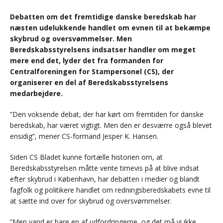
Debatten om det fremtidige danske beredskab har
næsten udelukkende handlet om evnen til at bekæmpe
skybrud og oversvømmelser. Men
Beredskabsstyrelsens indsatser handler om meget
mere end det, lyder det fra formanden for
Centralforeningen for Stampersonel (CS), der
organiserer en del af Beredskabsstyrelsens
medarbejdere.
”Den voksende debat, der har kørt om fremtiden for danske
beredskab, har været vigtigt. Men den er desværre også blevet
ensidig”, mener CS-formand Jesper K. Hansen.
Siden CS Bladet kunne fortælle historien om, at
Beredskabsstyrelsen måtte vente timevis på at blive indsat
efter skybrud i København, har debatten i medier og blandt
fagfolk og politikere handlet om redningsberedskabets evne til
at sætte ind over for skybrud og oversvømmelser.
”Men vand er bare en af udfordringerne, og det må vi ikke