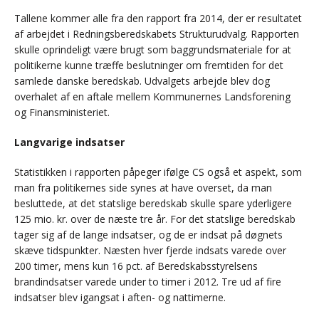
Tallene kommer alle fra den rapport fra 2014, der er resultatet
af arbejdet i Redningsberedskabets Strukturudvalg. Rapporten
skulle oprindeligt være brugt som baggrundsmateriale for at
politikerne kunne træffe beslutninger om fremtiden for det
samlede danske beredskab. Udvalgets arbejde blev dog
overhalet af en aftale mellem Kommunernes Landsforening
og Finansministeriet.
Langvarige indsatser
Statistikken i rapporten påpeger ifølge CS også et aspekt, som
man fra politikernes side synes at have overset, da man
besluttede, at det statslige beredskab skulle spare yderligere
125 mio. kr. over de næste tre år. For det statslige beredskab
tager sig af de lange indsatser, og de er indsat på døgnets
skæve tidspunkter. Næsten hver fjerde indsats varede over
200 timer, mens kun 16 pct. af Beredskabsstyrelsens
brandindsatser varede under to timer i 2012. Tre ud af fire
indsatser blev igangsat i aften- og nattimerne.