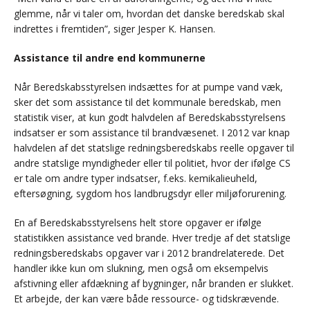
glemme, når vi taler om, hvordan det danske beredskab skal
indrettes i fremtiden”, siger Jesper K. Hansen.
Assistance til andre end kommunerne
Når Beredskabsstyrelsen indsættes for at pumpe vand væk,
sker det som assistance til det kommunale beredskab, men
statistik viser, at kun godt halvdelen af Beredskabsstyrelsens
indsatser er som assistance til brandvæsenet. I 2012 var knap
halvdelen af det statslige redningsberedskabs reelle opgaver til
andre statslige myndigheder eller til politiet, hvor der ifølge CS
er tale om andre typer indsatser, f.eks. kemikalieuheld,
eftersøgning, sygdom hos landbrugsdyr eller miljøforurening.
En af Beredskabsstyrelsens helt store opgaver er ifølge
statistikken assistance ved brande. Hver tredje af det statslige
redningsberedskabs opgaver var i 2012 brandrelaterede. Det
handler ikke kun om slukning, men også om eksempelvis
afstivning eller afdækning af bygninger, når branden er slukket.
Et arbejde, der kan være både ressource- og tidskrævende.