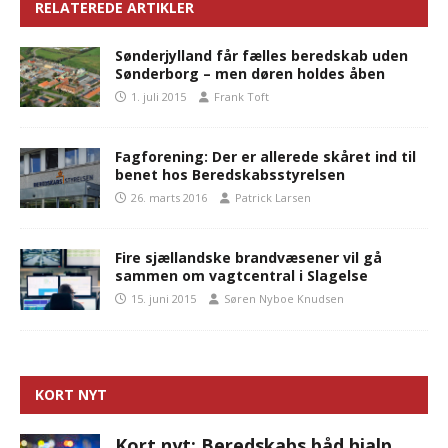
RELATEREDE ARTIKLER
Sønderjylland får fælles beredskab uden
Sønderborg – men døren holdes åben
1. juli 2015
Frank Toft
Fagforening: Der er allerede skåret ind til
benet hos Beredskabsstyrelsen
26. marts 2016
Patrick Larsen
Fire sjællandske brandvæsener vil gå
sammen om vagtcentral i Slagelse
15. juni 2015
Søren Nyboe Knudsen
KORT NYT
Kort nyt: Beredskabs båd hjalp