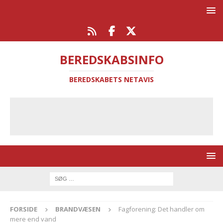
BEREDSKABSINFO
BEREDSKABETS NETAVIS
FORSIDE
BRANDVÆSEN
Fagforening: Det handler om
mere end vand