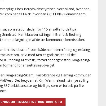
rnepligtig hos Beredskabsstyrelsen Nordjylland, hvor han
er kom han til Falck, hvor han i 2011 blev udnævnt som
sat som stationsleder for 115 ansatte fordelt på
og Grindsted. Han tiltræder stillingen i Brand & Redning
restå sammenlægningen af de tre kommunale beredskaber.
n beredskabschef, som både har ledererfaring og erfaring
rbeviste om, at vi med Kim er godt rustede til det
 & Redning MidtVest”, fortæller borgmester i Ringkøbing-
r formand for ansættelsesudvalget.
er i Ringkøbing-Skjern, Ikast-Brande og Herning kommuner
idtVest. Det betyder, at Kim Wemmelund i sin nye stilling
og 337 deltidsansatte og frivillige, som er fordelt på fire
oner.
EDNINGSBEREDSKABETS STRUKTURREFORM