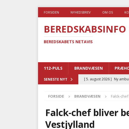
FORSIDEN
NYHEDSBREV
OM OS
KO
BEREDSKABSINFO
BEREDSKABETS NETAVIS
112-PULS
BRANDVÆSEN
PRÆHO
[ 5. august 2026 ]
Ny ambul
SENESTE NYT
[ 4. august 2026 ]
Brandvæs
FORSIDE
BRANDVÆSEN
Falck-chef
BRANDVÆSEN
[ 4. august 2026 ]
Ny treåri
Falck-chef bliver 
kriminalitet
POLITI
Vestjylland
[ 3. august 2026 ]
Kommuner