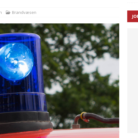
SEN
n
Brandvæsen
JO
 Udløb af sygetransporttilladelser kan sende 400.000 kørsler over
ITAL