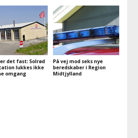
er det fast: Solrød
På vej mod seks nye
ation lukkes ikke
beredskaber i Region
nne omgang
Midtjylland