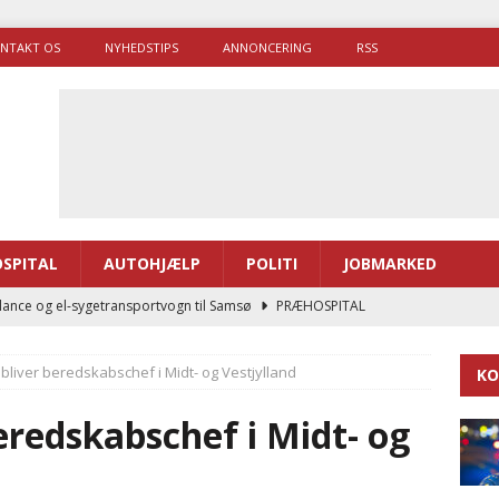
NTAKT OS
NYHEDSTIPS
ANNONCERING
RSS
SPITAL
AUTOHJÆLP
POLITI
JOBMARKED
ance og el-sygetransportvogn til Samsø
PRÆHOSPITAL
enerne brugte lidt længere tid på at komme af sted i 2025
 bliver beredskabschef i Midt- og Vestjylland
KO
g politiuddannelse skal ruste betjentene til mere kompleks
beredskabschef i Midt- og
ne driver flere brandstationer, mens Falcks andel fortsætter