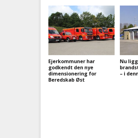
Ejerkommuner har
Nu ligg
godkendt den nye
brandst
dimensionering for
– i de
Beredskab Øst