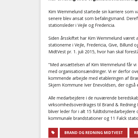
Kim Wemmelund startede sin karriere som væ
senere blev ansat som befalingsmand. Dereft
stationsleder i Vejle og Fredericia.
Siden årsskiftet har Kim Wemmelund været an
stationerne i Vejle, Fredericia, Give, Billund 
MidtVest pr. 1. juli 2015, hvor han skal fo
”Med ansættelsen af Kim Wemmelund får vi e
med organisationsændringer. Vi er derfor ove
kommende arbejde med etableringen af Brand
Skjern Kommune Iver Enevoldsen, der også e
Alle medarbejdere i de nuværende beredskab
virksomhedsoverdrages til Brand & Redning M
bliver leder for i alt 15 fuldtidsmedarbejdere 
kommunale brandstationer og 11 Falck stati
BRAND OG REDNING MIDTVEST
R