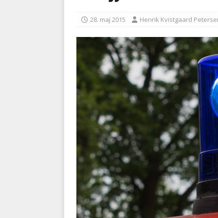
med at falde
BRANDVÆ
28. maj 2015
Henrik Kvistgaard Peterse
[ 5. august 2026 ]
Advarer:
i det offentlige
PRÆHOSP