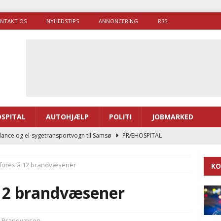
NTAKT OS
NYHEDSTIPS
ANNONCERING
RSS
SPITAL
AUTOHJÆLP
POLITI
JOBMARKED
ance og el-sygetransportvogn til Samsø
PRÆHOSPITAL
enerne brugte lidt længere tid på at komme af sted i 2025
l foreslå 12 brandvæsener
KO
g politiuddannelse skal ruste betjentene til mere kompleks
 12 brandvæsener
ne driver flere brandstationer, mens Falcks andel fortsætter
Brandvæsen