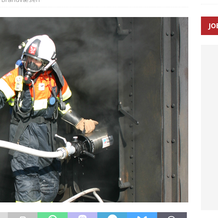
SEN
JO
 Udløb af sygetransporttilladelser kan sende 400.000 kørsler over
ITAL