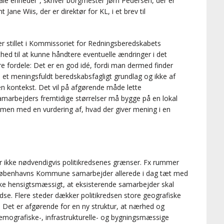
ale enheder”, skriver borgmester Jørn Pedersen, der er
ane Wiis, der er direktør for KL, i et brev til
r stillet i Kommissoriet for Redningsberedskabets
sthed til at kunne håndtere eventuelle ændringer i det
re fordele: Det er en god idé, fordi man dermed finder
å et meningsfuldt beredskabsfagligt grundlag og ikke af
den kontekst. Det vil på afgørende måde lette
arbejders fremtidige størrelser må bygge på en lokal
en med en vurdering af, hvad der giver mening i en
er ikke nødvendigvis politikredsenes grænser. Fx rummer
øbenhavns Kommune samarbejder allerede i dag tæt med
e hensigtsmæssigt, at eksisterende samarbejder skal
edse. Flere steder dækker politikredsen store geografiske
. Det er afgørende for en ny struktur, at nærhed og
 demografiske-, infrastrukturelle- og bygningsmæssige