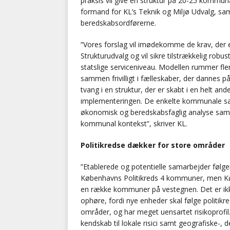
praksis vil give en struktur på 20-25 kommun
formand for KL’s Teknik og Miljø Udvalg, samt J
beredskabsordførerne.
”Vores forslag vil imødekomme de krav, der e
Strukturudvalg og vil sikre tilstrækkelig robu
statslige serviceniveau. Modellen rummer fle
sammen frivilligt i fælleskaber, der dannes p
tvang i en struktur, der er skabt i en helt an
implementeringen. De enkelte kommunale sam
økonomisk og beredskabsfaglig analyse samm
kommunal kontekst”, skriver KL.
Politikredse dækker for store områder
”Etablerede og potentielle samarbejder følg
Københavns Politikreds 4 kommuner, men K
en række kommuner på vestegnen. Det er ikk
ophøre, fordi nye enheder skal følge politikr
områder, og har meget uensartet risikoprofil
kendskab til lokale risici samt geografiske-,