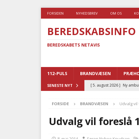
FORSIDEN
NYHEDSBREV
OM OS
KO
BEREDSKABSINFO
BEREDSKABETS NETAVIS
112-PULS
BRANDVÆSEN
PRÆHO
[ 5. august 2026 ]
Ny ambul
SENESTE NYT
[ 4. august 2026 ]
Brandvæs
FORSIDE
BRANDVÆSEN
Udvalg vi
BRANDVÆSEN
[ 4. august 2026 ]
Ny treåri
Udvalg vil foreslå
kriminalitet
POLITI
[ 3. august 2026 ]
Kommuner
8. maj 2014
Søren Nyboe Knudsen