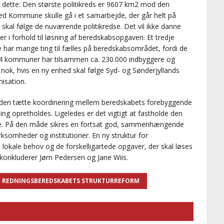
å dette: Den største politikreds er 9607 km2 mod den
ed Kommune skulle gå i et samarbejde, der går helt på
kal følge de nuværende politikredse. Det vil ikke danne
 i forhold til løsning af beredskabsopgaven. Et tredje
har mange ting til fælles på beredskabsområdet, fordi de
sse 4 kommuner har tilsammen ca. 230.000 indbyggere og
 nok, hvis en ny enhed skal følge Syd- og Sønderjyllands
nisation.
 at den tætte koordinering mellem beredskabets forebyggende
opretholdes. Ligeledes er det vigtigt at fastholde den
erne. På den måde sikres en fortsat god, sammenhængende
rksomheder og institutioner. En ny struktur for
lokale behov og de forskelligartede opgaver, der skal løses
, konkluderer Jørn Pedersen og Jane Wiis.
REDNINGSBEREDSKABETS STRUKTURREFORM