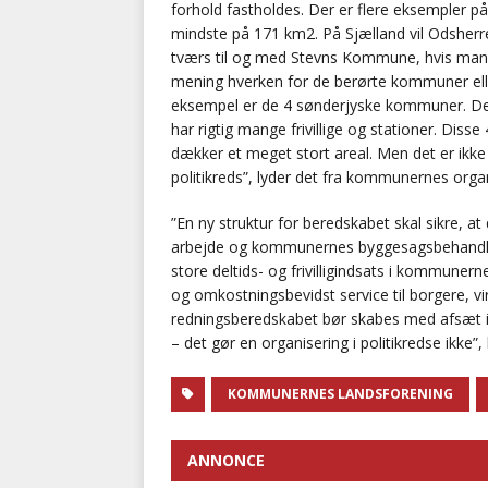
forhold fastholdes. Der er flere eksempler p
mindste på 171 km2. På Sjælland vil Odsherr
tværs til og med Stevns Kommune, hvis man s
mening hverken for de berørte kommuner eller
eksempel er de 4 sønderjyske kommuner. De 
har rigtig mange frivillige og stationer. Di
dækker et meget stort areal. Men det er ikke
politikreds”, lyder det fra kommunernes orga
”En ny struktur for beredskabet skal sikre,
arbejde og kommunernes byggesagsbehandling 
store deltids- og frivilligindsats i kommun
og omkostningsbevidst service til borgere, vi
redningsberedskabet bør skabes med afsæt i 
– det gør en organisering i politikredse ikke”
KOMMUNERNES LANDSFORENING
ANNONCE