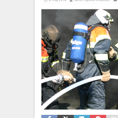
med at falde
BRANDVÆ
[ 5. august 2026 ]
Advarer:
i det offentlige
PRÆHOSP