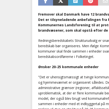
Fremover skal Danmark have 12 brandvæs
Det er tilsyneladende anbefalingen fra
Kommunernes Landsforening til at protes
brandvæsener, som skal opstå efter de 
Redningsberedskabets Strukturudvalg er sna
beredskab bør organiseres. Men ifølge Kommu
kommuner skal finde sammen i enheder svarende
beredskabsordførerne i Folketinget.
Ønsker 20-25 kommunale enheder
”Det er uhensigtsmæssigt at tvinge kommuner 
og hjemmeværnet er organiseret således. De
administrative grænser (regioner, affaldssel
uproblematisk, at der er flere kommunale be
model, der også blev brugt ved kommunalref
sammen i enheder med et indbyggertal på mi