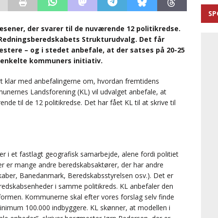
SP
ener, der svarer til de nuværende 12 politikredse.
 Redningsberedskabets Strukturudvalg. Det får
tere – og i stedet anbefale, at der satses på 20-25
enkelte kommuners initiativ.
rt klar med anbefalingerne om, hvordan fremtidens
nernes Landsforening (KL) vil udvalget anbefale, at
 til de 12 politikredse. Det har fået KL til at skrive til
i et fastlagt geografisk samarbejde, alene fordi politiet
r er mange andre beredskabsaktører, der har andre
skaber, Banedanmark, Beredskabsstyrelsen osv.). Det er
redskabsenheder i samme politikreds. KL anbefaler den
ormen. Kommunerne skal efter vores forslag selv finde
nimum 100.000 indbyggere. KL skønner, at modellen i