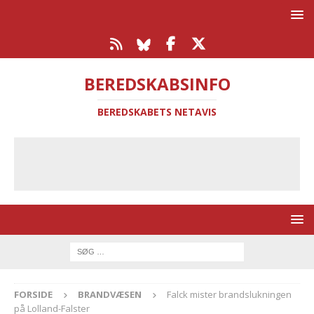
BEREDSKABSINFO
BEREDSKABETS NETAVIS
FORSIDE
BRANDVÆSEN
Falck mister brandslukningen
på Lolland-Falster