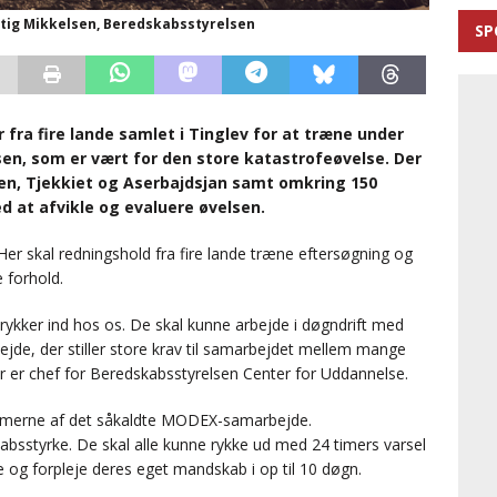
 Stig Mikkelsen, Beredskabsstyrelsen
SP
 fra fire lande samlet i Tinglev for at træne under
en, som er vært for den store katastrofeøvelse. Der
lien, Tjekkiet og Aserbajdsjan samt omkring 150
d at afvikle og evaluere øvelsen.
 Her skal redningshold fra fire lande træne eftersøgning og
 forhold.
 rykker ind hos os. De skal kunne arbejde i døgndrift med
ejde, der stiller store krav til samarbejdet mellem mange
er er chef for Beredskabsstyrelsen Center for Uddannelse.
rammerne af det såkaldte MODEX-samarbejde.
absstyrke. De skal alle kunne rykke ud med 24 timers varsel
e og forpleje deres eget mandskab i op til 10 døgn.