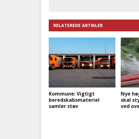
RELATEREDE ARTIKLER
Kommune: Vigtigt
Nye hø
beredskabsmateriel
skal s
samler støv
ved ov