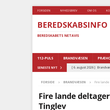
FORSIDEN
NYHEDSBREV
OM OS
KO
BEREDSKABSINFO
BEREDSKABETS NETAVIS
112-PULS
BRANDVÆSEN
PRÆHO
[ 6. august 2026 ]
Brandvæs
SENESTE NYT
BRANDVÆSEN
FORSIDE
BRANDVÆSEN
Fire lande
[ 5. august 2026 ]
Advarer:
i det offentlige
PRÆHOSP
Fire lande deltager
[ 5. august 2026 ]
Ny ambul
Tinglev
[ 4. august 2026 ]
Brandvæs