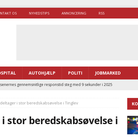
NTAKT OS
NYHEDSTIPS
ANNONCERING
RSS
SPITAL
AUTOHJÆLP
POLITI
JOBMARKED
enernes gennemsnitlige responstid steg med 9 sekunder i 2025
 deltager i stor beredskabsøvelse i Tinglev
KO
 Udløb af sygetransporttilladelser kan sende 400.000 kørsler over
ITAL
 i stor beredskabsøvelse i
ance og el-sygetransportvogn til Samsø
PRÆHOSPITAL
enerne brugte lidt længere tid på at komme af sted i 2025