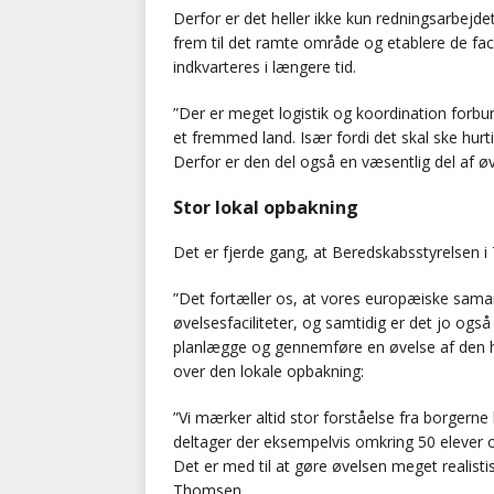
Derfor er det heller ikke kun redningsarbejd
frem til det ramte område og etablere de faci
indkvarteres i længere tid.
”Der er meget logistik og koordination forbu
et fremmed land. Især fordi det skal ske hur
Derfor er den del også en væsentlig del af ø
Stor lokal opbakning
Det er fjerde gang, at Beredskabsstyrelsen i 
”Det fortæller os, at vores europæiske samar
øvelsesfaciliteter, og samtidig er det jo ogs
planlægge og gennemføre en øvelse af den h
over den lokale opbakning:
”Vi mærker altid stor forståelse fra borgerne
deltager der eksempelvis omkring 50 elever 
Det er med til at gøre øvelsen meget realisti
Thomsen.