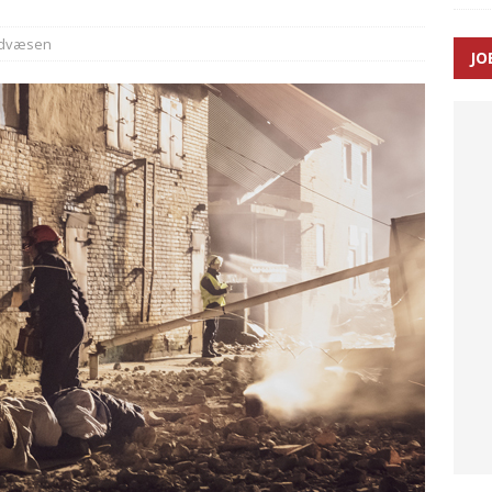
dvæsen
JO
ræver at beskyttelseskøretøjer bliver lovpligtige ved arbejde i