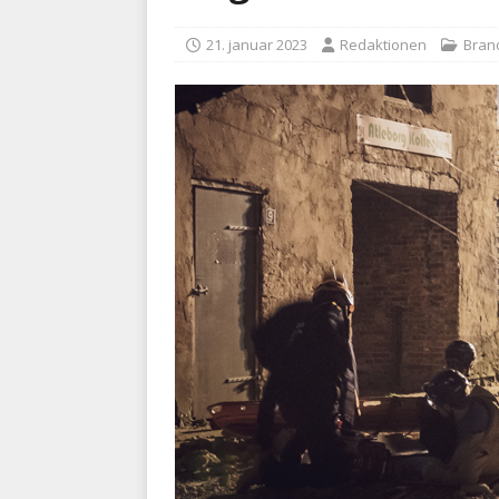
BRANDVÆSEN
21. januar 2023
Redaktionen
Bran
[ 7. august 2026 ]
Branche k
nødsporet
AUTOHJÆLP