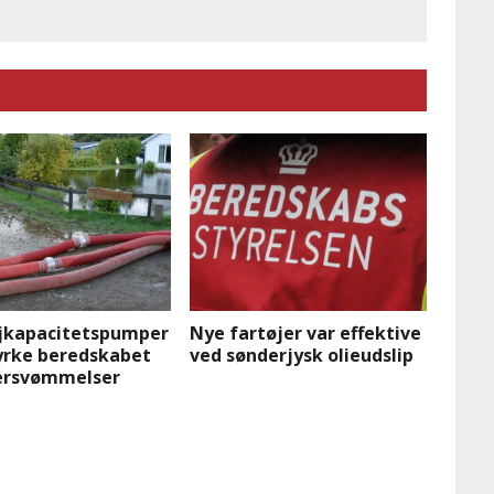
jkapacitetspumper
Nye fartøjer var effektive
tyrke beredskabet
ved sønderjysk olieudslip
ersvømmelser