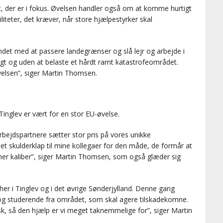
et, der er i fokus. Øvelsen handler også om at komme hurtigt
liteter, det kræver, når store hjælpestyrker skal
ndet med at passere landegrænser og slå lejr og arbejde i
tigt og uden at belaste et hårdt ramt katastrofeområdet.
velsen”, siger Martin Thomsen.
Tinglev er vært for en stor EU-øvelse.
bejdspartnere sætter stor pris på vores unikke
å et skulderklap til mine kollegaer for den måde, de formår at
er kaliber”, siger Martin Thomsen, som også glæder sig
 her i Tinglev og i det øvrige Sønderjylland. Denne gang
og studerende fra området, som skal agere tilskadekomne.
sk, så den hjælp er vi meget taknemmelige for”, siger Martin