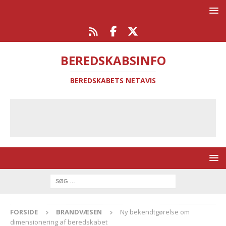
BEREDSKABSINFO
BEREDSKABETS NETAVIS
FORSIDE
BRANDVÆSEN
Ny bekendtgørelse om
dimensionering af beredskabet