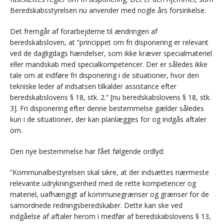
Beredskabsstyrelsen nu anvender med nogle års forsinkelse.
Det fremgår af forarbejderne til ændringen af
beredskabsloven, at ”princippet om fri disponering er relevant
ved de dagligdags hændelser, som ikke kræver specialmateriel
eller mandskab med specialkompetencer. Der er således ikke
tale om at indføre fri disponering i de situationer, hvor den
tekniske leder af indsatsen tilkalder assistance efter
beredskabslovens § 18, stk. 2.” [nu beredskabslovens § 18, stk.
3]. Fri disponering efter denne bestemmelse gælder således
kun i de situationer, der kan planlægges for og indgås aftaler
om.
Den nye bestemmelse har fået følgende ordlyd:
”Kommunalbestyrelsen skal sikre, at der indsættes nærmeste
relevante udrykningsenhed med de rette kompetencer og
materiel, uafhængigt af kommunegrænser og grænser for de
samordnede redningsberedskaber. Dette kan ske ved
indgåelse af aftaler herom i medfør af beredskabslovens § 13,