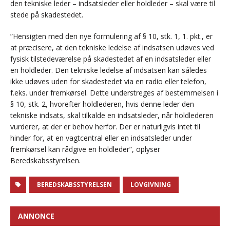
den tekniske leder – indsatsleder eller holdleder – skal være til
stede på skadestedet.
”Hensigten med den nye formulering af § 10, stk. 1, 1. pkt., er
at præcisere, at den tekniske ledelse af indsatsen udøves ved
fysisk tilstedeværelse på skadestedet af en indsatsleder eller
en holdleder. Den tekniske ledelse af indsatsen kan således
ikke udøves uden for skadestedet via en radio eller telefon,
f.eks. under fremkørsel. Dette understreges af bestemmelsen i
§ 10, stk. 2, hvorefter holdlederen, hvis denne leder den
tekniske indsats, skal tilkalde en indsatsleder, når holdlederen
vurderer, at der er behov herfor. Der er naturligvis intet til
hinder for, at en vagtcentral eller en indsatsleder under
fremkørsel kan rådgive en holdleder”, oplyser
Beredskabsstyrelsen.
BEREDSKABSSTYRELSEN
LOVGIVNING
ANNONCE