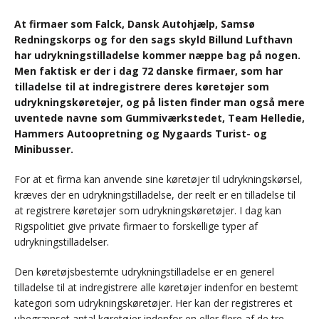
At firmaer som Falck, Dansk Autohjælp, Samsø
Redningskorps og for den sags skyld Billund Lufthavn
har udrykningstilladelse kommer næppe bag på nogen.
Men faktisk er der i dag 72 danske firmaer, som har
tilladelse til at indregistrere deres køretøjer som
udrykningskøretøjer, og på listen finder man også mere
uventede navne som Gummiværkstedet, Team Helledie,
Hammers Autoopretning og Nygaards Turist- og
Minibusser.
For at et firma kan anvende sine køretøjer til udrykningskørsel,
kræves der en udrykningstilladelse, der reelt er en tilladelse til
at registrere køretøjer som udrykningskøretøjer. I dag kan
Rigspolitiet give private firmaer to forskellige typer af
udrykningstilladelser.
Den køretøjsbestemte udrykningstilladelse er en generel
tilladelse til at indregistrere alle køretøjer indenfor en bestemt
kategori som udrykningskøretøjer. Her kan der registreres et
ubegrænset antal køretøjer indenfor en eller flere af de tre