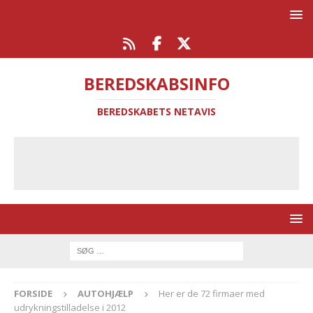
BEREDSKABSINFO
BEREDSKABETS NETAVIS
FORSIDE
AUTOHJÆLP
Her er de 72 firmaer med
udrykningstilladelse i 2012