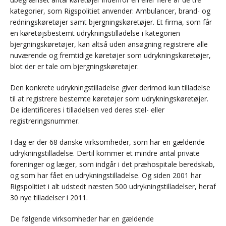
kategorier, som Rigspolitiet anvender: Ambulancer, brand- og
redningskøretøjer samt bjergningskøretøjer. Et firma, som får
en køretøjsbestemt udrykningstilladelse i kategorien
bjergningskøretøjer, kan altså uden ansøgning registrere alle
nuværende og fremtidige køretøjer som udrykningskøretøjer,
blot der er tale om bjergningskøretøjer.
Den konkrete udrykningstilladelse giver derimod kun tilladelse
til at registrere bestemte køretøjer som udrykningskøretøjer.
De identificeres i tilladelsen ved deres stel- eller
registreringsnummer.
I dag er der 68 danske virksomheder, som har en gældende
udrykningstilladelse. Dertil kommer et mindre antal private
foreninger og læger, som indgår i det præhospitale beredskab,
og som har fået en udrykningstilladelse. Og siden 2001 har
Rigspolitiet i alt udstedt næsten 500 udrykningstilladelser, heraf
30 nye tilladelser i 2011.
De følgende virksomheder har en gældende