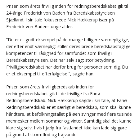
Prisen som årets frivillig inden for redningsberedskabet gik til
24-årige Frederick von Baden fra Beredskabsstyrelsen
Sjælland. I sin tale fokuserede Nick Hækkerup især på
Frederick von Badens unge alder.
”Du er et godt eksempel på de mange tidligere værnepligtige,
der efter endt værnepligt stiller deres brede beredskabsfaglige
kompetencer til rådighed for samfundet som frivillig i
Beredskabsstyrelsen. Det har selv sagt stor betydning.
Frivilligberedskabet har derfor brug for personer som dig. Du
er et eksempel til efterfølgelse ”, sagde han.
Prisen som årets frivilligberedskab inden for
redningsberedskabet gik til de frivillige fra Fanø
Redningsberedskab. Nick Hækkerup sagde i sin tale, at Fanø
Redningsberedskab er et særligt ø-beredskab, som skal kunne
håndtere, at befolkningstallet på øen svinger med flere tusinde
mennesker mellem sommer og vinter. Samtidig skal det kunne
klare sig selv, hvis hjælp fra fastlandet ikke kan lade sig gøre
på grund af stormflod og højvande