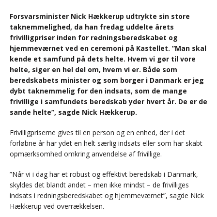
Forsvarsminister Nick Hækkerup udtrykte sin store
taknemmelighed, da han fredag uddelte årets
frivilligpriser inden for redningsberedskabet og
hjemmeværnet ved en ceremoni på Kastellet. ”Man skal
kende et samfund på dets helte. Hvem vi gør til vore
helte, siger en hel del om, hvem vi er. Både som
beredskabets minister og som borger i Danmark er jeg
dybt taknemmelig for den indsats, som de mange
frivillige i samfundets beredskab yder hvert år. De er de
sande helte”, sagde Nick Hækkerup.
Frivilligpriserne gives til en person og en enhed, der i det
forløbne år har ydet en helt særlig indsats eller som har skabt
opmærksomhed omkring anvendelse af frivillige.
”Når vi i dag har et robust og effektivt beredskab i Danmark,
skyldes det blandt andet – men ikke mindst – de frivilliges
indsats i redningsberedskabet og hjemmeværnet”, sagde Nick
Hækkerup ved overrækkelsen.