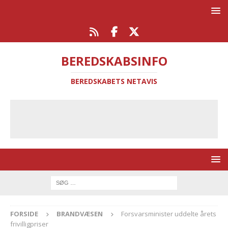
BEREDSKABSINFO
BEREDSKABETS NETAVIS
FORSIDE
BRANDVÆSEN
Forsvarsminister uddelte årets
frivilligpriser