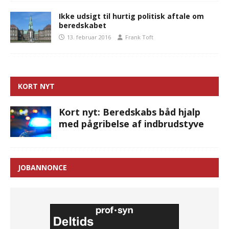
Ikke udsigt til hurtig politisk aftale om
beredskabet
13. februar 2016
Frank Toft
KORT NYT
Kort nyt: Beredskabs båd hjalp
med pågribelse af indbrudstyve
JOBANNONCE