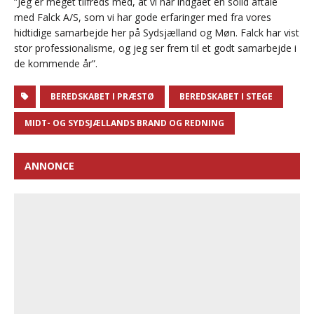
”Jeg er meget tilfreds med, at vi har indgået en solid aftale
med Falck A/S, som vi har gode erfaringer med fra vores
hidtidige samarbejde her på Sydsjælland og Møn. Falck har vist
stor professionalisme, og jeg ser frem til et godt samarbejde i
de kommende år”.
BEREDSKABET I PRÆSTØ
BEREDSKABET I STEGE
MIDT- OG SYDSJÆLLANDS BRAND OG REDNING
ANNONCE