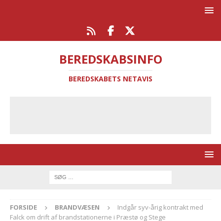
BEREDSKABSINFO
BEREDSKABETS NETAVIS
FORSIDE
BRANDVÆSEN
Indgår syv-årig kontrakt med
Falck om drift af brandstationerne i Præstø og Stege