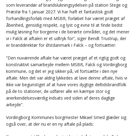
som leverandør af brandslukningsydelsen på station Stege og
Præstø fra 1.januar 2027. Vi har haft et fantastisk godt
forhandlingsforløb med MSBR, forløbet har været præget af
åbenhed, gensidig respekt, og lyst og evne til at finde bedst
mulig løsning for borgerne i de berørte områder, og det mener
vi i Falck at aftalen er et udtryk for”, siger Bendt Trustrup, der
er branddirektør for Østdanmark i Falck – og fortsætter:
”Den nuværende aftale har været præget af et rigtig godt og
konstruktivt samarbejde mellem MSBR, Falck og Vordingborg
kommune, og det er jeg sikker på, vil fortsætte i den nye
aftale. Men det var aldrig lykkedes at lave denne aftale, hvis vi
ikke var begunstiget af at have vores dygtige deltidsbrandfolk
på de to stationer, de udfører alle en kæmpe stor og
anerkendelsesværdig indsats ved siden af deres daglige
arbejde”.
Vordingborg Kommunes borgmester Mikael Smed glæder sig
også over, at der nu er en ny aftale på plads: