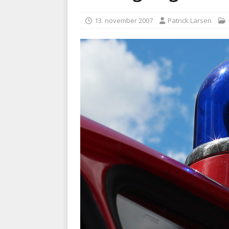
kriminalitet
POLITI
13. november 2007
Patrick Larsen
[ 6. august 2026 ]
Brandvæs
BRANDVÆSEN