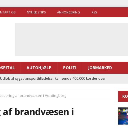
NTAKT OS
NYHEDSTIPS
ANNONCERING
RSS
SPITAL
AUTOHJÆLP
POLITI
JOBMARKED
 Udløb af sygetransporttilladelser kan sende 400.000 kørsler over
ITAL
atisering af brandvæsen i Vordingborg
KO
ance og el-sygetransportvogn til Samsø
PRÆHOSPITAL
enerne brugte lidt længere tid på at komme af sted i 2025
g af brandvæsen i
g politiuddannelse skal ruste betjentene til mere kompleks