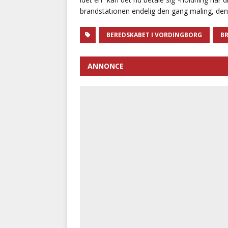
brandstationen endelig den gang maling, den 
BEREDSKABET I VORDINGBORG
B
ANNONCE