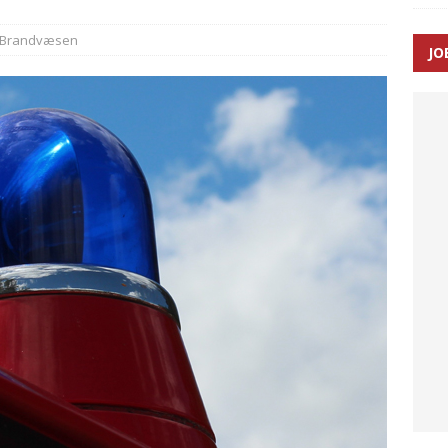
Brandvæsen
JO
enernes gennemsnitlige responstid steg med 9 sekunder i 2025