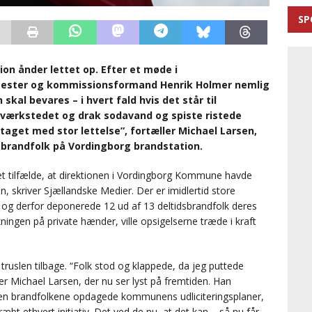
SP
on ånder lettet op. Efter et møde i
ster og kommissionsformand Henrik Holmer nemlig
al bevares – i hvert fald hvis det står til
 værkstedet og drak sodavand og spiste ristede
taget med stor lettelse”, fortæller Michael Larsen,
e brandfolk på Vordingborg brandstation.
et tilfælde, at direktionen i Vordingborg Kommune havde
n, skriver Sjællandske Medier. Der er imidlertid store
ds, og derfor deponerede 12 ud af 13 deltidsbrandfolk deres
ingen på private hænder, ville opsigelserne træde i kraft
truslen tilbage. “Folk stod og klappede, da jeg puttede
er Michael Larsen, der nu ser lyst på fremtiden. Han
iden brandfolkene opdagede kommunens udliciteringsplaner,
ræbt ethvert initiativ. Det ved de nu, at det kan – så nu får