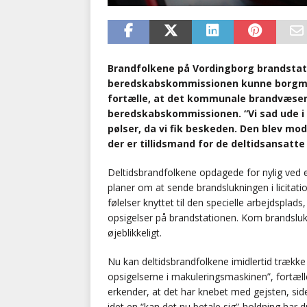
Brandfolkene på Vordingborg brandstati
beredskabskommissionen kunne borgme
fortælle, at det kommunale brandvæsen sk
beredskabskommissionen. “Vi sad ude i
pølser, da vi fik beskeden. Den blev mod
der er tillidsmand for de deltidsansatt
Deltidsbrandfolkene opdagede for nylig ved 
planer om at sende brandslukningen i licitatio
følelser knyttet til den specielle arbejdspla
opsigelser på brandstationen. Kom brandslukn
øjeblikkeligt.
Nu kan deltidsbrandfolkene imidlertid trække 
opsigelserne i makuleringsmaskinen”, fortæll
erkender, at det har knebet med gejsten, s
idet en “kan det nu betale sig”-holdning har d