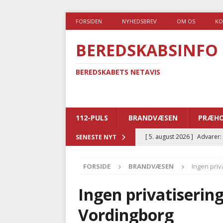
FORSIDEN
NYHEDSBREV
OM OS
KO
BEREDSKABSINFO
BEREDSKABETS NETAVIS
112-PULS
BRANDVÆSEN
PRÆHO
[ 5. august 2026 ]
Advarer:
SENESTE NYT
i det offentlige
PRÆHOSP
FORSIDE
BRANDVÆSEN
Ingen priv
[ 5. august 2026 ]
Ny ambul
[ 4. august 2026 ]
Brandvæs
Ingen privatiserin
BRANDVÆSEN
Vordingborg
[ 4. august 2026 ]
Ny treåri