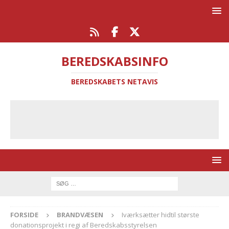
BEREDSKABSINFO
BEREDSKABETS NETAVIS
FORSIDE
BRANDVÆSEN
Iværksætter hidtil største
donationsprojekt i regi af Beredskabsstyrelsen