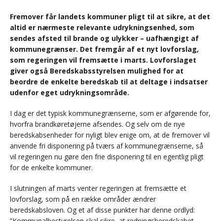
Fremover får landets kommuner pligt til at sikre, at det
altid er nærmeste relevante udrykningsenhed, som
sendes afsted til brande og ulykker – uafhængigt af
kommunegrænser. Det fremgår af et nyt lovforslag,
som regeringen vil fremsætte i marts. Lovforslaget
giver også Beredskabsstyrelsen mulighed for at
beordre de enkelte beredskab til at deltage i indsatser
udenfor eget udrykningsområde.
I dag er det typisk kommunegrænserne, som er afgørende for,
hvorfra brandkøretøjerne afsendes. Og selv om de nye
beredskabsenheder for nyligt blev enige om, at de fremover vil
anvende fri disponering på tværs af kommunegrænserne, så
vil regeringen nu gøre den frie disponering til en egentlig pligt
for de enkelte kommuner.
I slutningen af marts venter regeringen at fremsætte et
lovforslag, som på en række områder ændrer
beredskabsloven. Og et af disse punkter har denne ordlyd:
”Kommunalbestyrelsen skal sikre, at redningsberedskabet