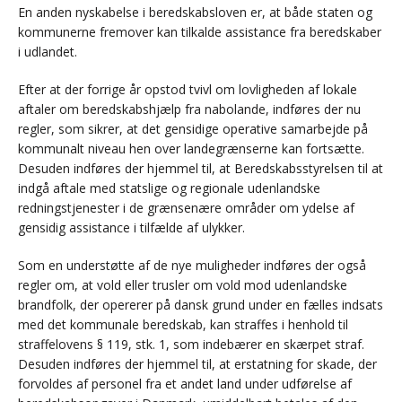
En anden nyskabelse i beredskabsloven er, at både staten og
kommunerne fremover kan tilkalde assistance fra beredskaber
i udlandet.
Efter at der forrige år opstod tvivl om lovligheden af lokale
aftaler om beredskabshjælp fra nabolande, indføres der nu
regler, som sikrer, at det gensidige operative samarbejde på
kommunalt niveau hen over landegrænserne kan fortsætte.
Desuden indføres der hjemmel til, at Beredskabsstyrelsen til at
indgå aftale med statslige og regionale udenlandske
redningstjenester i de grænsenære områder om ydelse af
gensidig assistance i tilfælde af ulykker.
Som en understøtte af de nye muligheder indføres der også
regler om, at vold eller trusler om vold mod udenlandske
brandfolk, der opererer på dansk grund under en fælles indsats
med det kommunale beredskab, kan straffes i henhold til
straffelovens § 119, stk. 1, som indebærer en skærpet straf.
Desuden indføres der hjemmel til, at erstatning for skade, der
forvoldes af personel fra et andet land under udførelse af