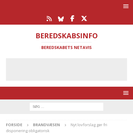
BEREDSKABSINFO
BEREDSKABETS NETAVIS
FORSIDE
BRANDVÆSEN
Nyt lovforslag gør fri
disponering obligatorisk