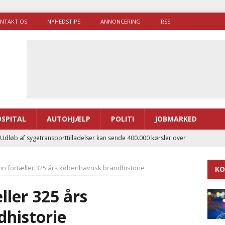
NTAKT OS
NYHEDSTIPS
ANNONCERING
RSS
SPITAL
AUTOHJÆLP
POLITI
JOBMARKED
 Udløb af sygetransporttilladelser kan sende 400.000 kørsler over
ITAL
in fortæller 325 års københavnsk brandhistorie
KO
ance og el-sygetransportvogn til Samsø
PRÆHOSPITAL
enerne brugte lidt længere tid på at komme af sted i 2025
ler 325 års
historie
g politiuddannelse skal ruste betjentene til mere kompleks