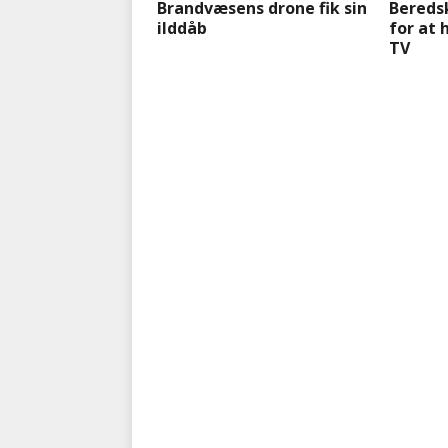
Brandvæsens drone fik sin
Bereds
ilddåb
for at 
TV