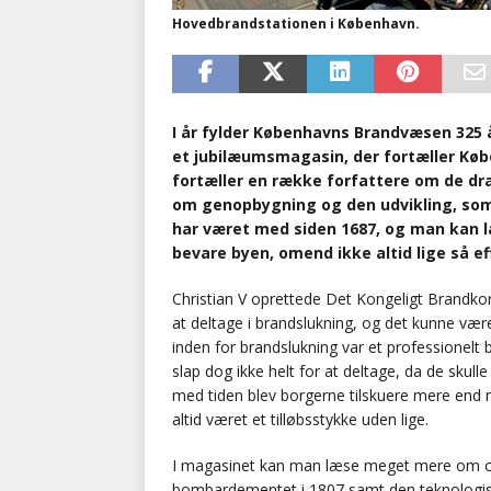
Hovedbrandstationen i København.
I år fylder Københavns Brandvæsen 325
et jubilæumsmagasin, der fortæller Kø
fortæller en række forfattere om de d
om genopbygning og den udvikling, som 
har været med siden 1687, og man kan l
bevare byen, omend ikke altid lige så e
Christian V oprettede Det Kongeligt Brandkor
at deltage i brandslukning, og det kunne væ
inden for brandslukning var et professionelt b
slap dog ikke helt for at deltage, da de skull
med tiden blev borgerne tilskuere mere end n
altid været et tilløbsstykke uden lige.
I magasinet kan man læse meget mere om opr
bombardementet i 1807 samt den teknologisk