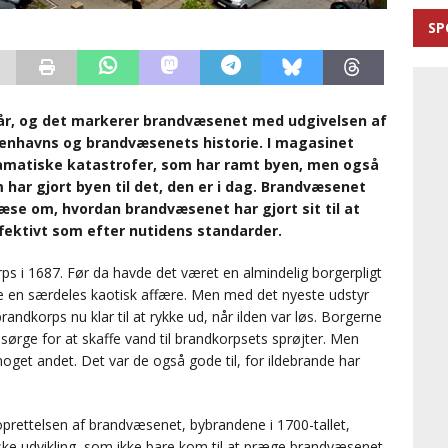
SP
 år, og det markerer brandvæsenet med udgivelsen af
benhavns og brandvæsenets historie. I magasinet
ramatiske katastrofer, som har ramt byen, men også
har gjort byen til det, den er i dag. Brandvæsenet
æse om, hvordan brandvæsenet har gjort sit til at
ffektivt som efter nutidens standarder.
ps i 1687. Før da havde det været en almindelig borgerpligt
re en særdeles kaotisk affære. Men med det nyeste udstyr
randkorps nu klar til at rykke ud, når ilden var løs. Borgerne
e sørge for at skaffe vand til brandkorpsets sprøjter. Men
oget andet. Det var de også gode til, for ildebrande har
ettelsen af brandvæsenet, bybrandene i 1700-tallet,
e udvikling, som ikke bare kom til at præge brandvæsenet,