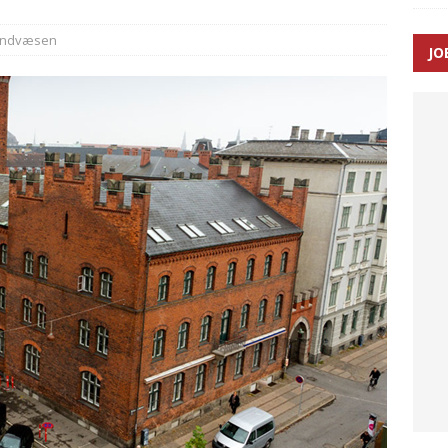
andvæsen
JO
enernes gennemsnitlige responstid steg med 9 sekunder i 2025