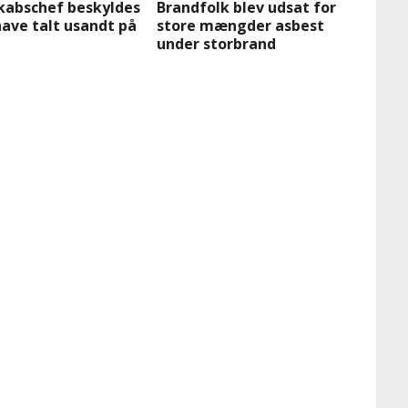
kabschef beskyldes
Brandfolk blev udsat for
have talt usandt på
store mængder asbest
under storbrand