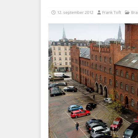
kriminalitet
POLITI
12. september 2012
Frank Toft
Br
[ 6. august 2026 ]
Brandvæs
BRANDVÆSEN