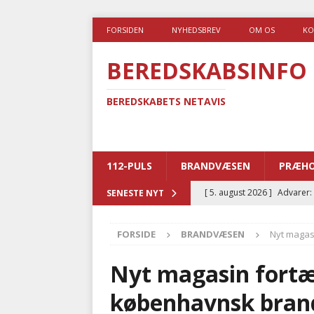
FORSIDEN
NYHEDSBREV
OM OS
KO
BEREDSKABSINFO
BEREDSKABETS NETAVIS
112-PULS
BRANDVÆSEN
PRÆHO
[ 5. august 2026 ]
Advarer:
SENESTE NYT
i det offentlige
PRÆHOSP
FORSIDE
BRANDVÆSEN
Nyt magas
[ 5. august 2026 ]
Ny ambul
[ 4. august 2026 ]
Brandvæs
Nyt magasin fortæl
BRANDVÆSEN
københavnsk brand
[ 4. august 2026 ]
Ny treåri