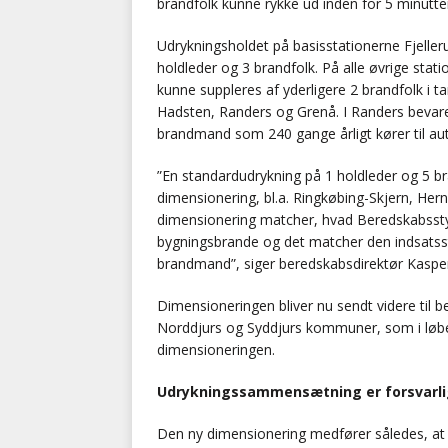
brandfolk kunne rykke ud inden for 5 minutte
Udrykningsholdet på basisstationerne Fjeller
holdleder og 3 brandfolk. På alle øvrige stat
kunne suppleres af yderligere 2 brandfolk i ta
Hadsten, Randers og Grenå. I Randers bevar
brandmand som 240 gange årligt kører til a
”En standardudrykning på 1 holdleder og 5 br
dimensionering, bl.a. Ringkøbing-Skjern, H
dimensionering matcher, hvad Beredskabsstyre
bygningsbrande og det matcher den indsatsst
brandmand”, siger beredskabsdirektør Kaspe
Dimensioneringen bliver nu sendt videre til b
Norddjurs og Syddjurs kommuner, som i løbe
dimensioneringen.
Udrykningssammensætning er forsvarli
Den ny dimensionering medfører således, at i