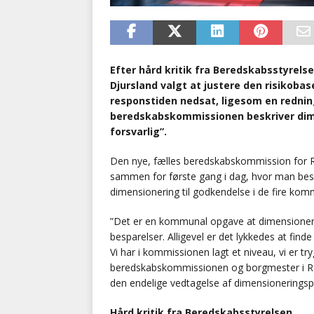
Efter hård kritik fra Beredskabsstyrels
Djursland valgt at justere den risikoba
responstiden nedsat, ligesom en rednin
beredskabskommissionen beskriver dime
forsvarlig”.
Den nye, fælles beredskabskommission for 
sammen for første gang i dag, hvor man beslut
dimensionering til godkendelse i de fire ko
”Det er en kommunal opgave at dimensionere 
besparelser. Alligevel er det lykkedes at finde
Vi har i kommissionen lagt et niveau, vi er 
beredskabskommissionen og borgmester i R
den endelige vedtagelse af dimensioneringspla
Hård kritik fra Beredskabsstyrelsen