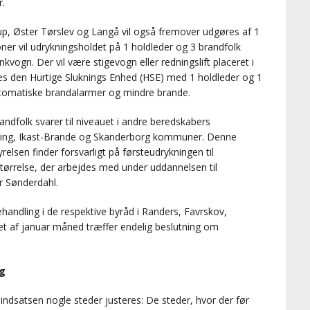
r.
up, Øster Tørslev og Langå vil også fremover udgøres af 1
ioner vil udrykningsholdet på 1 holdleder og 3 brandfolk
nkvogn. Der vil være stigevogn eller redningslift placeret i
es den Hurtige Sluknings Enhed (HSE) med 1 holdleder og 1
utomatiske brandalarmer og mindre brande.
andfolk svarer til niveauet i andre beredskabers
erning, Ikast-Brande og Skanderborg kommuner. Denne
lsen finder forsvarligt på førsteudrykningen til
ørrelse, der arbejdes med under uddannelsen til
r Sønderdahl.
ehandling i de respektive byråd i Randers, Favrskov,
t af januar måned træffer endelig beslutning om
g
ndsatsen nogle steder justeres: De steder, hvor der før