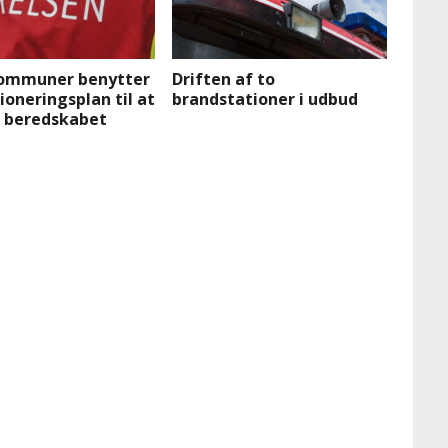
kommuner benytter
Driften af to
oneringsplan til at
brandstationer i udbud
i beredskabet