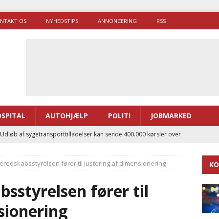
NTAKT OS
NYHEDSTIPS
ANNONCERING
RSS
SPITAL
AUTOHJÆLP
POLITI
JOBMARKED
 Udløb af sygetransporttilladelser kan sende 400.000 kørsler over
ITAL
 Beredskabsstyrelsen fører til justering af dimensionering
KO
ance og el-sygetransportvogn til Samsø
PRÆHOSPITAL
enerne brugte lidt længere tid på at komme af sted i 2025
bsstyrelsen fører til
sionering
g politiuddannelse skal ruste betjentene til mere kompleks