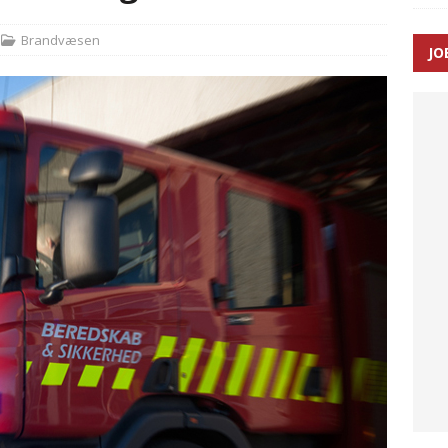
Brandvæsen
JO
enernes gennemsnitlige responstid steg med 9 sekunder i 2025