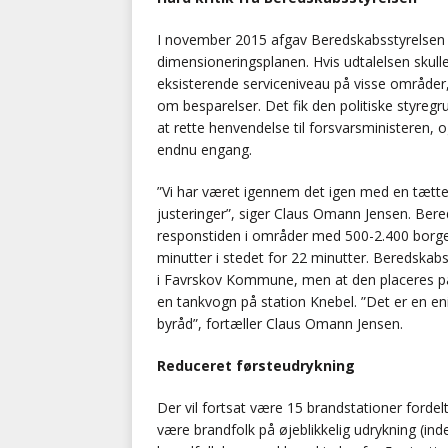
I november 2015 afgav Beredskabsstyrelsen en
dimensioneringsplanen. Hvis udtalelsen skulle 
eksisterende serviceniveau på visse områder
om besparelser. Det fik den politiske styreg
at rette henvendelse til forsvarsministeren, 
endnu engang.
”Vi har været igennem det igen med en tætt
justeringer”, siger Claus Omann Jensen. Bere
responstiden i områder med 500-2.400 borg
minutter i stedet for 22 minutter. Beredskabs
i Favrskov Kommune, men at den placeres på s
en tankvogn på station Knebel. ”Det er en enig
byråd”, fortæller Claus Omann Jensen.
Reduceret førsteudrykning
Der vil fortsat være 15 brandstationer fordel
være brandfolk på øjeblikkelig udrykning (inde