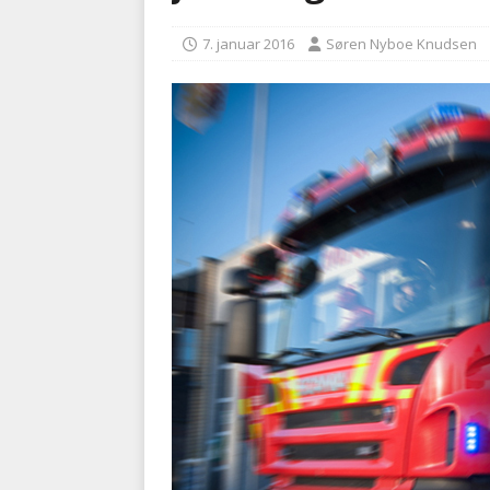
kriminalitet
POLITI
7. januar 2016
Søren Nyboe Knudsen
[ 6. august 2026 ]
Brandvæs
BRANDVÆSEN