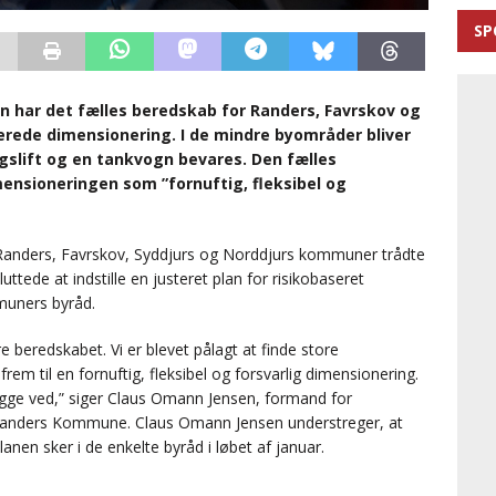
SP
en har det fælles beredskab for Randers, Favrskov og
serede dimensionering. I de mindre byområder bliver
gslift og en tankvogn bevares. Den fælles
nsioneringen som ”fornuftig, fleksibel og
Randers, Favrskov, Syddjurs og Norddjurs kommuner trådte
tede at indstille en justeret plan for risikobaseret
mmuners byråd.
beredskabet. Vi er blevet pålagt at finde store
 frem til en fornuftig, fleksibel og forsvarlig dimensionering.
trygge ved,” siger Claus Omann Jensen, formand for
anders Kommune. Claus Omann Jensen understreger, at
nen sker i de enkelte byråd i løbet af januar.