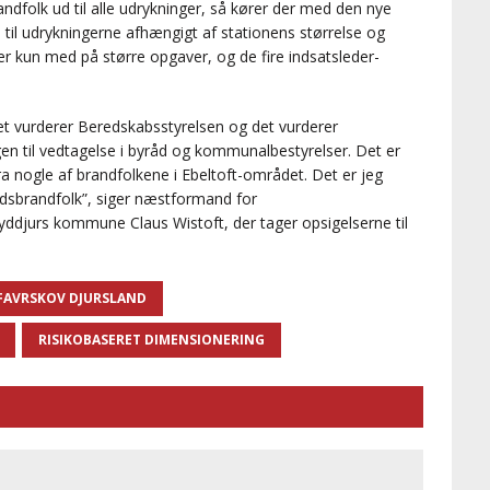
andfolk ud til alle udrykninger, så kører der med den nye
d til udrykningerne afhængigt af stationens størrelse og
r kun med på større opgaver, og de fire indsatsleder-
Det vurderer Beredskabsstyrelsen og det vurderer
en til vedtagelse i byråd og kommunalbestyrelser. Det er
fra nogle af brandfolkene i Ebeltoft-området. Det er jeg
ltidsbrandfolk”, siger næstformand for
djurs kommune Claus Wistoft, der tager opsigelserne til
 FAVRSKOV DJURSLAND
RISIKOBASERET DIMENSIONERING