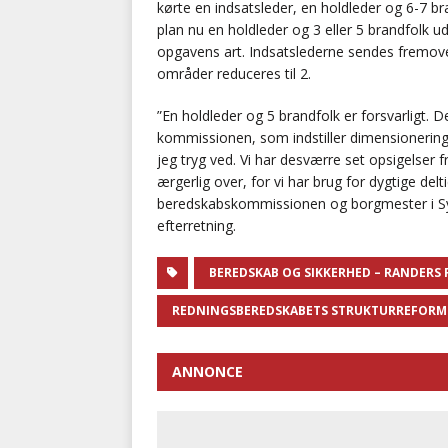
kørte en indsatsleder, en holdleder og 6-7 br
plan nu en holdleder og 3 eller 5 brandfolk u
opgavens art. Indsatslederne sendes fremove
områder reduceres til 2.
”En holdleder og 5 brandfolk er forsvarligt. 
kommissionen, som indstiller dimensionering
jeg tryg ved. Vi har desværre set opsigelser 
ærgerlig over, for vi har brug for dygtige de
beredskabskommissionen og borgmester i Syd
efterretning.
BEREDSKAB OG SIKKERHED – RANDERS
REDNINGSBEREDSKABETS STRUKTURREFORM
ANNONCE