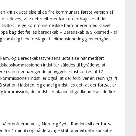
 kritisk udtalelse til de fire kommuners første version af
efterleves, ville det reelt medføre en forhøjelse af det
, hvilket ifølge kommunerne ikke harmonerer med kravet
ruppe bag det fælles beredskab – Beredskab & Sikkerhed – til
og samtidig blev forslaget til dimensionering gennemgået
ekam, og Beredskabsstyrelsens udtalelse har medført
dskabskommissionen indstiller således til byrådene, at
ere i sammenhængende bebyggelse fastsættes til 17
kommissionen indstiller også, at der forbliver en redningslift
tation Hadsten, og endelig indstilles det, at der fortsat er
 kommission, der indstiller planen til godkendelse i de fire
t på områderne Vest, Nord og Syd. I Randers vil der fortsat
n for 1 minut) og på de øvrige stationer vil deltidsansatte