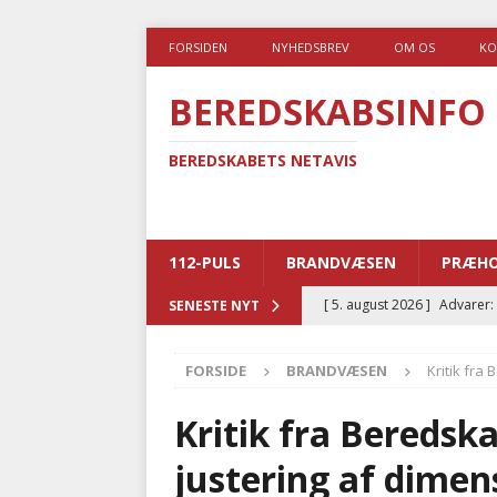
FORSIDEN
NYHEDSBREV
OM OS
KO
BEREDSKABSINFO
BEREDSKABETS NETAVIS
112-PULS
BRANDVÆSEN
PRÆHO
[ 5. august 2026 ]
Advarer:
SENESTE NYT
i det offentlige
PRÆHOSP
FORSIDE
BRANDVÆSEN
Kritik fra
[ 5. august 2026 ]
Ny ambul
[ 4. august 2026 ]
Brandvæs
Kritik fra Beredska
BRANDVÆSEN
justering af dimen
[ 4. august 2026 ]
Ny treåri