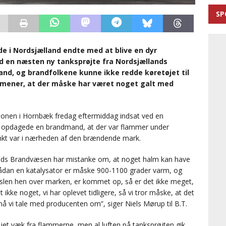
SP
e i Nordsjælland endte med at blive en dyr
ød en næsten ny tanksprøjte fra Nordsjællands
and, og brandfolkene kunne ikke redde køretøjet til
t mener, at der måske har været noget galt med
onen i Hornbæk fredag eftermiddag indsat ved en
r opdagede en brandmand, at der var flammer under
unkt var i nærheden af den brændende mark.
nds Brandvæsen har mistanke om, at noget halm kan have
”Sådan en katalysator er måske 900-1100 grader varm, og
rslen hen over marken, er kommet op, så er det ikke meget,
let ikke noget, vi har oplevet tidligere, så vi tror måske, at det
å vi tale med producenten om”, siger Niels Mørup til B.T.
jet væk fra flammerne, men al luften på tanksprøjten gik,