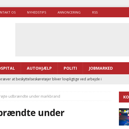
NTAKT OS
NYHEDSTIPS
ANNONCERING
RSS
SPITAL
AUTOHJÆLP
POLITI
JOBMARKED
ræver at beskyttelseskøretøjer bliver lovpligtige ved arbejde i
røjte udbrændte under markbrand
KO
enernes gennemsnitlige responstid steg med 9 sekunder i 2025
dbrændte under
 Udløb af sygetransporttilladelser kan sende 400.000 kørsler over
ITAL