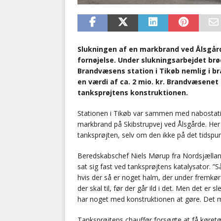
Slukningen af en markbrand ved Ålsgård
fornøjelse. Under slukningsarbejdet br
Brandvæsens station i Tikøb nemlig i br
en værdi af ca. 2 mio. kr. Brandvæsene
tanksprøjtens konstruktionen.
Stationen i Tikøb var sammen med nabostati
markbrand på Skibstrupvej ved Ålsgårde. He
tanksprøjten, selv om den ikke på det tidsp
Beredskabschef Niels Mørup fra Nordsjælla
sat sig fast ved tanksprøjtens katalysator. 
hvis der så er noget halm, der under fremkø
der skal til, før der går ild i det. Men det er s
har noget med konstruktionen at gøre. Det m
Tanksprøjtens chauffør forsøgte at få køretø