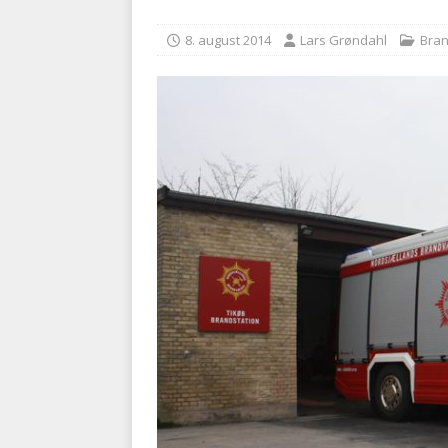
[ 5. august 2026 ]
Ny ambul
8. august 2014
Lars Grøndahl
Bra
[ 8. august 2026 ]
Klagenæv
tilbudsfristen
PRÆHOSPI