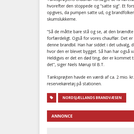
hvorefter den stoppede og ”satte sig”. Et f
opgives, da pumpen satte ud, og brandfolken
skumslukkerne.
”Så de måtte bare stå og se, at den brændte
forfærdeligt. Også for vores chauffør. Det er
denne brandbil. Han har siddet i det udvalg, 
hvor den er blevet bygget. Så han har også væ
Heldigvis er det en død ting, der er kommet
det”, siger Niels Mørup til B.T.
Tanksprøjten havde en værdi af ca. 2 mio. kr
reservekøretøj på stationen.
NORDSJÆLLANDS BRANDVÆSEN
ANNONCE