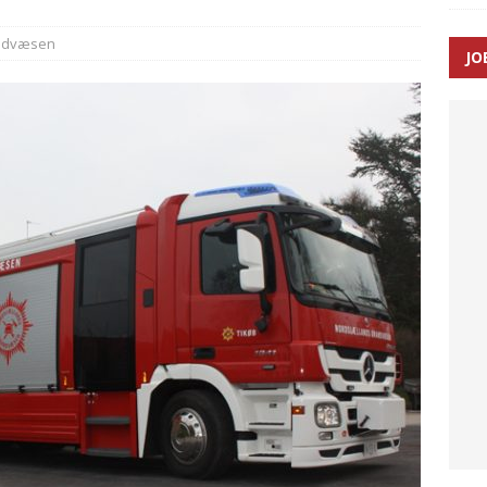
ance og el-sygetransportvogn til Samsø
PRÆHOSPITAL
ndvæsen
JO
n: Tilbud på patienttransport kunne ikke ændres efter
TAL