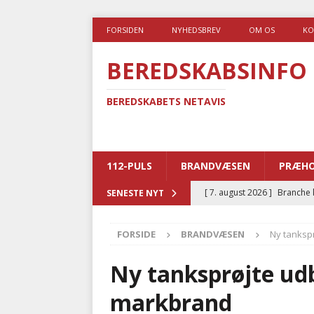
FORSIDEN
NYHEDSBREV
OM OS
KO
BEREDSKABSINFO
BEREDSKABETS NETAVIS
112-PULS
BRANDVÆSEN
PRÆHO
[ 7. august 2026 ]
Branche k
SENESTE NYT
nødsporet
AUTOHJÆLP
FORSIDE
BRANDVÆSEN
Ny tanksp
[ 6. august 2026 ]
Brandvæs
BRANDVÆSEN
Ny tanksprøjte u
[ 5. august 2026 ]
Advarer:
markbrand
i det offentlige
PRÆHOSP