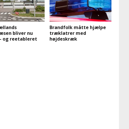
ællands
Brandfolk måtte hjælpe
æsen bliver nu
træklatrer med
– og reetableret
højdeskræk