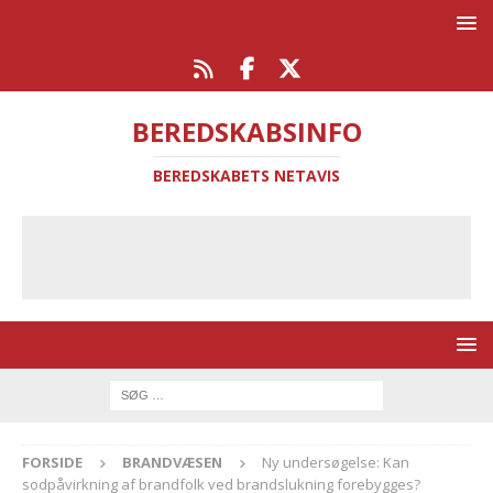
BEREDSKABSINFO
BEREDSKABETS NETAVIS
FORSIDE
BRANDVÆSEN
Ny undersøgelse: Kan
sodpåvirkning af brandfolk ved brandslukning forebygges?