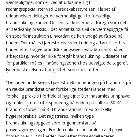
værnepligtige, som er ved at uddanne sig til
redningsspecialister ved Beredskabsstyrelsen. I løbet af
uddannelsen deltager de værnepligtige i to forskellige
brandslukningskurser. Det ene af kurserne vil foregå som det
er sædvanlig praksis. I det andet kursus vil de værnepligtige få
en specifik instruktion i, hvordan de kan undgå at få sod på
huden. Der måles tjærestofniveauer i urin og aftørret sod fra
huden efter begge brandslukningsøvelsesforløb samt på en
arbejdsdag, hvor der ikke foregår brandslukning. Udsættelsen
for partikler måles i indåndingszonen hos udvalgte deltagere”,
lyder beskrivelsen af projektet, som fortsætter:
”Desuden undersøges tjærestofeksponeringen på brandfolk på
en række brandstationer forskellige steder i landet med
forskellig praksis i forhold til hygiejne: Der indsamles urinprøver
og måles tjærestofeksponering på huden på i alt ca. 30-40
brandfolk fordelt på 3-4 brandstationer med forskellig
hygiejnepraksis. Det registreres, hvilken type
brandslukningsopgave som er gennemført på
prøvetagningsdagen. For den enkelte indsamles ca. 4 prøver
fordelt over 1-2 måneder, hvorefter forsøgsdeltageren