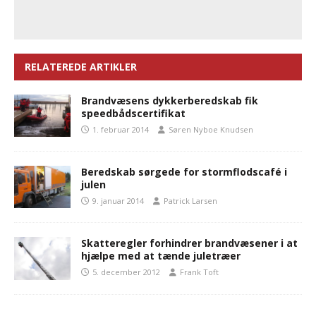
RELATEREDE ARTIKLER
Brandvæsens dykkerberedskab fik
speedbådscertifikat
1. februar 2014
Søren Nyboe Knudsen
Beredskab sørgede for stormflodscafé i
julen
9. januar 2014
Patrick Larsen
Skatteregler forhindrer brandvæsener i at
hjælpe med at tænde juletræer
5. december 2012
Frank Toft