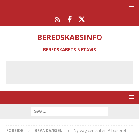
BEREDSKABSINFO
BEREDSKABETS NETAVIS
FORSIDE
BRANDVÆSEN
Ny vagtcentral er IP-baseret