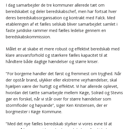
I dag samarbejder de tre kommuner allerede tæt om
beredskabet og deler beredskabschef, men har fortsat hver
deres beredskabsorganisation og kontrakt med Falck. Med
etableringen af et fælles selskab bliver samarbejdet samlet i
faste juridiske rammer med fælles ledelse gennem en
beredskabskommission.
Målet er at skabe et mere robust og effektivt beredskab med
klare ansvarsforhold og stærkere fælles kapacitet til at
håndtere både daglige hændelser og større kriser.
”For borgerne handler det først og fremmest om tryghed. Når
der opstår brand, ulykker eller ekstreme vejrhændelser, skal
hjælpen være der hurtigt og effektivt. Vi har allerede oplevet,
hvordan det tætte samarbejde mellem Køge, Solrød og Stevns
gør en forskel, når vi står over for større hændelser som
stormfloder og højvande”, siger Ken Kristensen, der er
borgmester i Køge Kommune.
”Med det nye fælles beredskab styrker vi vores evne til at