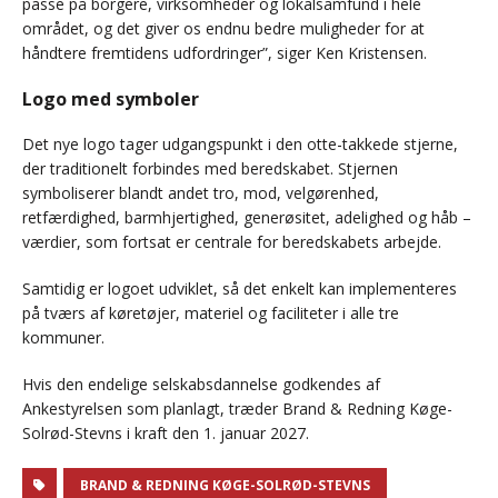
passe på borgere, virksomheder og lokalsamfund i hele
området, og det giver os endnu bedre muligheder for at
håndtere fremtidens udfordringer”, siger Ken Kristensen.
Logo med symboler
Det nye logo tager udgangspunkt i den otte-takkede stjerne,
der traditionelt forbindes med beredskabet. Stjernen
symboliserer blandt andet tro, mod, velgørenhed,
retfærdighed, barmhjertighed, generøsitet, adelighed og håb –
værdier, som fortsat er centrale for beredskabets arbejde.
Samtidig er logoet udviklet, så det enkelt kan implementeres
på tværs af køretøjer, materiel og faciliteter i alle tre
kommuner.
Hvis den endelige selskabsdannelse godkendes af
Ankestyrelsen som planlagt, træder Brand & Redning Køge-
Solrød-Stevns i kraft den 1. januar 2027.
BRAND & REDNING KØGE-SOLRØD-STEVNS