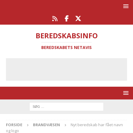
BEREDSKABSINFO
BEREDSKABETS NETAVIS
FORSIDE
BRANDVÆSEN
Nyt beredskab har fået navn
og logo