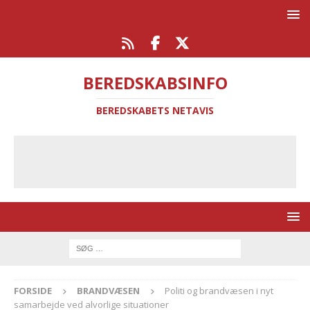
BEREDSKABSINFO
BEREDSKABETS NETAVIS
FORSIDE
BRANDVÆSEN
Politi og brandvæsen i nyt
samarbejde ved alvorlige situationer