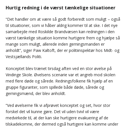
Hurtig redning i de værst tænkelige situationer
“Det handler om at være så godt forberedt som muligt – også
til situationer, som vi håber aldrig kommer til at ske. I det nye
samarbejde med Roskilde Brandvæsen kan redningen i den
værst tænkelige situation komme hurtigere frem og hjælpe så
mange som muligt, allerede inden gerningsmanden er
anholdt”, siger Paw Kaltoft, der er politiinspektør hos Midt- og
Vestsjællands Politi.
Konceptet blev trænet tirsdag aften ved en stor øvelse på
Vindinge Skole. Øvelsens scenarie var et angreb mod skolen
med flere døde og sårede. Redningsfolkene fik hjælp af en
gruppe figuranter, som spillede både døde, sårede og
gerningsmænd, der blev anholdt.
”Ved øvelserne fik vi afprøvet konceptet og set, hvor stor
forskel det vil kunne gøre. Det vil uden tvivl vil være
medvirkede til, at der kan ske hurtigere evakuering af de
tilskadekomne, der dermed også hurtigere kan komme under