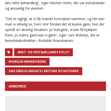
den rette behandling”, siger Morten Holm, der var indsatsleder
og ansvarlig for øvelsen.
“Det er vigtigt, at vi får trænet konceptet sammen, og her kan
man vi virkelig se, hvor stor forskel det vil kunne gøre, hvis der
opstår en alvorlig situation. Jo hurtigere, vi kan få hjælpen
frem, jo større gavn kan vi gøre”, siger Lars Robetje, der er
beredskabsdirektør i Roskilde Brandvæsen.
MIDT- OG VESTSJÆLLANDS POLITI
ROSKILDE BRANDVÆSEN
SIKS SÆRLIG INDSATS I KRITISKE SITUATIONER
ANNONCE