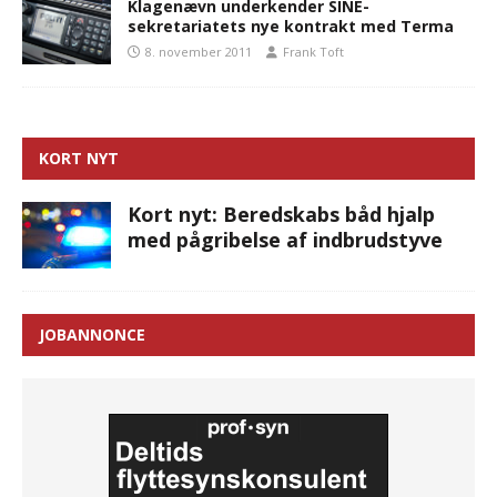
Klagenævn underkender SINE-
sekretariatets nye kontrakt med Terma
8. november 2011
Frank Toft
KORT NYT
Kort nyt: Beredskabs båd hjalp
med pågribelse af indbrudstyve
JOBANNONCE