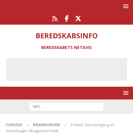
BEREDSKABSINFO
BEREDSKABETS NETAVIS
FORSIDE
BRANDVÆSEN
Politiet: Gennemgang af
brandsager tilbageviser kritik