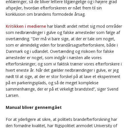
erklæringer, så de bliver lettere tilgængelige og i højere grad
afspejler, hvordan efterforskeren er nået frem til sin
konklusion om brandens formodede årsag.
Kritikken i medierne
har blandt andet rettet sig mod områder
som nedbrændinger i gulve og falske arnesteder som følge af
overtænding. ”Der må vi bare sige, at der er tale om noget,
som er almindelig viden for brandårsagsefterforskere, både i
Danmark og i udlandet. Overtænding og risikoen for falske
arnesteder er noget, som indgår i næsten alle vores
efterforskninger, og som vi faktisk træner vores efterforskere i
hvert eneste år. Når det gælder nedbrændinger i gulve, er jeg
nødt til at sige, at der er stor forskel på at lave et eksperiment
på en parkeringsplads, og så de meget komplekse
sammenhænge, der er på et virkeligt brandsted”, siger Svend
Larsen.
Manual bliver gennemgået
For at yderligere at sikre, at politiets brandefterforskning har
den fornødne kvalitet, har Rigspolitiet anmodet University of