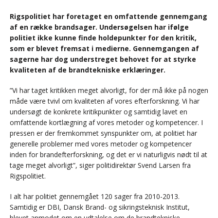
Rigspolitiet har foretaget en omfattende gennemgang
af en række brandsager. Undersøgelsen har ifølge
politiet ikke kunne finde holdepunkter for den kritik,
som er blevet fremsat i medierne. Gennemgangen af
sagerne har dog understreget behovet for at styrke
kvaliteten af de brandtekniske erklæringer.
”Vi har taget kritikken meget alvorligt, for der må ikke på nogen
måde være tvivl om kvaliteten af vores efterforskning. Vi har
undersøgt de konkrete kritikpunkter og samtidig lavet en
omfattende kortlægning af vores metoder og kompetencer. I
pressen er der fremkommet synspunkter om, at politiet har
generelle problemer med vores metoder og kompetencer
inden for brandefterforskning, og det er vi naturligvis nødt til at
tage meget alvorligt”, siger politidirektør Svend Larsen fra
Rigspolitiet.
I alt har politiet gennemgået 120 sager fra 2010-2013.
Samtidig er DBI, Dansk Brand- og sikringsteknisk Institut,
blevet anmodet om en udtalelse om de brandtekniske