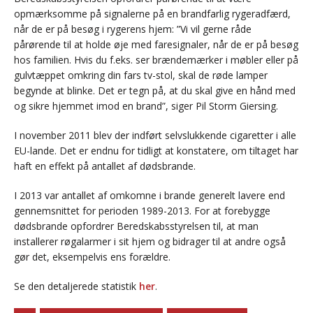
opmærksomme på signalerne på en brandfarlig rygeradfærd,
når de er på besøg i rygerens hjem: ”Vi vil gerne råde
pårørende til at holde øje med faresignaler, når de er på besøg
hos familien. Hvis du f.eks. ser brændemærker i møbler eller på
gulvtæppet omkring din fars tv-stol, skal de røde lamper
begynde at blinke. Det er tegn på, at du skal give en hånd med
og sikre hjemmet imod en brand”, siger Pil Storm Giersing.
I november 2011 blev der indført selvslukkende cigaretter i alle
EU-lande. Det er endnu for tidligt at konstatere, om tiltaget har
haft en effekt på antallet af dødsbrande.
I 2013 var antallet af omkomne i brande generelt lavere end
gennemsnittet for perioden 1989-2013. For at forebygge
dødsbrande opfordrer Beredskabsstyrelsen til, at man
installerer røgalarmer i sit hjem og bidrager til at andre også
gør det, eksempelvis ens forældre.
Se den detaljerede statistik
her
.