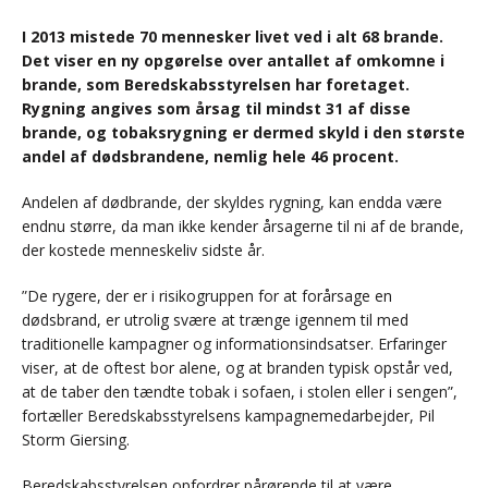
I 2013 mistede 70 mennesker livet ved i alt 68 brande.
Det viser en ny opgørelse over antallet af omkomne i
brande, som Beredskabsstyrelsen har foretaget.
Rygning angives som årsag til mindst 31 af disse
brande, og tobaksrygning er dermed skyld i den største
andel af dødsbrandene, nemlig hele 46 procent.
Andelen af dødbrande, der skyldes rygning, kan endda være
endnu større, da man ikke kender årsagerne til ni af de brande,
der kostede menneskeliv sidste år.
”De rygere, der er i risikogruppen for at forårsage en
dødsbrand, er utrolig svære at trænge igennem til med
traditionelle kampagner og informationsindsatser. Erfaringer
viser, at de oftest bor alene, og at branden typisk opstår ved,
at de taber den tændte tobak i sofaen, i stolen eller i sengen”,
fortæller Beredskabsstyrelsens kampagnemedarbejder, Pil
Storm Giersing.
Beredskabsstyrelsen opfordrer pårørende til at være