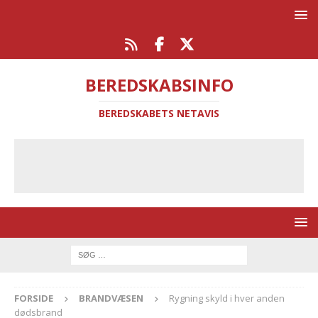
BEREDSKABSINFO
BEREDSKABETS NETAVIS
FORSIDE
BRANDVÆSEN
Rygning skyld i hver anden
dødsbrand