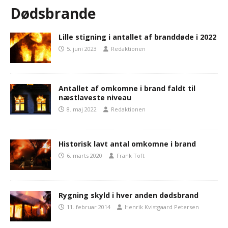
Dødsbrande
Lille stigning i antallet af branddøde i 2022
5. juni 2023
Redaktionen
Antallet af omkomne i brand faldt til
næstlaveste niveau
8. maj 2022
Redaktionen
Historisk lavt antal omkomne i brand
6. marts 2020
Frank Toft
Rygning skyld i hver anden dødsbrand
11. februar 2014
Henrik Kvistgaard Petersen