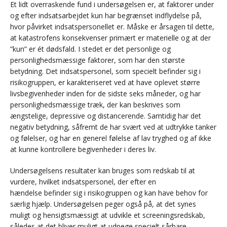
Et lidt overraskende fund i undersøgelsen er, at faktorer under
og efter indsatsarbejdet kun har begrænset indflydelse på,
hvor påvirket indsatspersonellet er. Måske er årsagen til dette,
at katastrofens konsekvenser primært er materielle og at der
”kun” er ét dødsfald. I stedet er det personlige og
personlighedsmæssige faktorer, som har den største
betydning. Det indsatspersonel, som specielt befinder sig i
risikogruppen, er karakteriseret ved at have oplevet større
livsbegivenheder inden for de sidste seks måneder, og har
personlighedsmæssige træk, der kan beskrives som
ængstelige, depressive og distancerende. Samtidig har det
negativ betydning, såfremt de har svært ved at udtrykke tanker
og følelser, og har en generel følelse af lav tryghed og af ikke
at kunne kontrollere begivenheder i deres liv.
Undersøgelsens resultater kan bruges som redskab til at
vurdere, hvilket indsatspersonel, der efter en
hændelse befinder sig i risikogruppen og kan have behov for
særlig hjælp. Undersøgelsen peger også på, at det synes
muligt og hensigtsmæssigt at udvikle et screeningsredskab,
således at det bliver muligt at udpege specielt sårbare