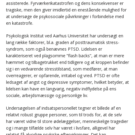
assisterede. Fyrværkerikatastrofen og dens konsekvenser er
tragiske, men den giver imidlertid en enestående mulighed for
at undersøge de psykosociale påvirkninger i forbindelse med
en katastrofe.
Psykologisk Institut ved Aarhus Universitet har undersøgt en
lang række faktorer, bl.a. graden af posttraumatisk stress-
syndrom, som også benævnes PTSD. Lidelsen er
karakteriseret ved plagsomme ”flash backs”, at man er mere
hæmmet og tilbagetrukket end tidligere og at kroppen befinder
sig i en vedvarende stresstilstand, som medfører, at man
overreagerer, er opfarende, irritabel og vred. PTSD er ofte
ledsaget af angst og depressive symptomer, hvilket betyder, at
lidelsen kan have en langvarig, negativ indflydelse på ens
sociale, arbejdsmæssige og personlige liv.
Undersøgelsen af indsatspersonellet tegner et billede af en
relativt robust gruppe personer, som til trods for, at de selv
har været vidne til store ødelæggelser, menneskelige tragedier
og i mange tilfælde selv har været i livsfare, alligevel har
relativt få alvorlige psykiske eftervirkninger. Det kan