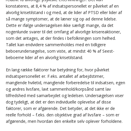
konstateres, at 8,4 % af indsatspersonellet er påvirket af en
alvorlig krisetilstand i og med, at de lider af PTSD eller lider af
så mange symptomer, at de læner sig op ad denne lidelse.
Dette er ifølge undersøgelsen ikke særligt mange, da det
nogenlunde svarer til det omfang af alvorlige krisereaktioner,
som det antages, at der findes i befolkningen som helhed.
Tallet kan endvidere sammenholdes med en tidligere
beboerundersøgelse, som viste, at mindst 40 % af Seest-
beboerne lider af en alvorlig krisetilstand.
En lang række faktorer har betydning for, hvor påvirket
indsatspersonellet er. F.eks. antallet af arbejdstimer,
manglende hviletid, manglende forberedelse til indsatsen, egen
og andres livsfare, lavt sammenhold/korpsånd samt lav
tilfredshed med samarbejdet og ledelsen. Undersøgelsen viser
dog tydeligt, at det er den individuelle oplevelse af disse
faktorer, som er afgørende. Det betyder, at det ikke er de
reelle forhold – f.eks. den objektive grad af livsfare – som er
afgørende, men hvordan den enkelte selv oplever forholdene.