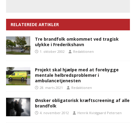
RELATEREDE ARTIKLER
Tre brandfolk omkommet ved tragisk
ulykke i Frederikshavn
1. oktober 2002
Redaktionen
Projekt skal hjælpe med at forebygge
mentale helbredsproblemer i
ambulancetjenesten
28. marts 2021
Redaktionen
Ønsker obligatorisk kræftscreening af alle
brandfolk
4. november 2012
Henrik Kvistgaard Petersen