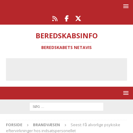
BEREDSKABSINFO
BEREDSKABETS NETAVIS
FORSIDE
BRANDVÆSEN
Seest: Få alvorlige psykiske
eftervirkninger hos indsatspersonellet