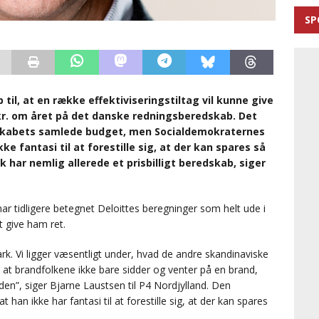
SP
til, at en række effektiviseringstiltag vil kunne give
kr. om året på det danske redningsberedskab. Det
edskabets samlede budget, men Socialdemokraternes
ke fantasi til at forestille sig, at der kan spares så
ar nemlig allerede et prisbilligt beredskab, siger
r tidligere betegnet Deloittes beregninger som helt ude i
t give ham ret.
ark. Vi ligger væsentligt under, hvad de andre skandinaviske
 at brandfolkene ikke bare sidder og venter på en brand,
iden”, siger Bjarne Laustsen til P4 Nordjylland. Den
t han ikke har fantasi til at forestille sig, at der kan spares