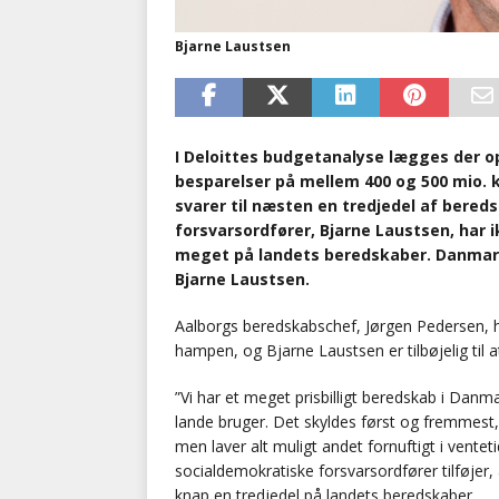
Bjarne Laustsen
I Deloittes budgetanalyse lægges der op 
besparelser på mellem 400 og 500 mio. 
svarer til næsten en tredjedel af ber
forsvarsordfører, Bjarne Laustsen, har ik
meget på landets beredskaber. Danmark h
Bjarne Laustsen.
Aalborgs beredskabschef, Jørgen Pedersen, ha
hampen, og Bjarne Laustsen er tilbøjelig til a
”Vi har et meget prisbilligt beredskab i Danm
lande bruger. Det skyldes først og fremmest,
men laver alt muligt andet fornuftigt i ventet
socialdemokratiske forsvarsordfører tilføjer, a
knap en tredjedel på landets beredskaber.