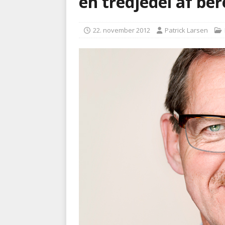
en tredjedel af be
kriminalitet
POLITI
22. november 2012
Patrick Larsen
[ 6. august 2026 ]
Brandvæs
BRANDVÆSEN