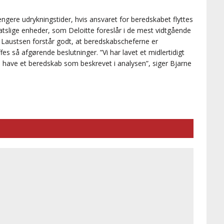
gere udrykningstider, hvis ansvaret for beredskabet flyttes
tatslige enheder, som Deloitte foreslår i de mest vidtgående
e Laustsen forstår godt, at beredskabscheferne er
es så afgørende beslutninger. ”Vi har lavet et midlertidigt
il have et beredskab som beskrevet i analysen”, siger Bjarne