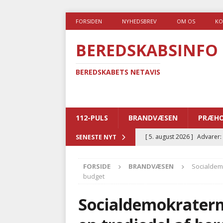
FORSIDEN
NYHEDSBREV
OM OS
KO
BEREDSKABSINFO
BEREDSKABETS NETAVIS
112-PULS
BRANDVÆSEN
PRÆHO
[ 5. august 2026 ]
Advarer:
SENESTE NYT
i det offentlige
PRÆHOSP
FORSIDE
BRANDVÆSEN
Socialdem
[ 5. august 2026 ]
Ny ambul
budget
[ 4. august 2026 ]
Brandvæs
Socialdemokratern
BRANDVÆSEN
[ 4. august 2026 ]
Ny treåri