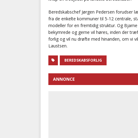
Beredskabschef Jørgen Pedersen forudser læn
fra de enkelte kommuner til 5-12 centrale, s
modeller for en fremtidig struktur. Og Bjarn
bekymrede og gerne vil høres, inden der træff
forlig og vil nu drøfte med hinanden, om vi v
Laustsen.
BEREDSKABSFORLIG
ANNONCE