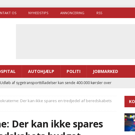
NTAKT OS
NYHEDSTIPS
ANNONCERING
RSS
SPITAL
AUTOHJÆLP
POLITI
JOBMARKED
 Udløb af sygetransporttilladelser kan sende 400.000 kørsler over
ITAL
okraterne: Der kan ikke spares en tredjedel af beredskabets
KO
ance og el-sygetransportvogn til Samsø
PRÆHOSPITAL
enerne brugte lidt længere tid på at komme af sted i 2025
e: Der kan ikke spares
g politiuddannelse skal ruste betjentene til mere kompleks