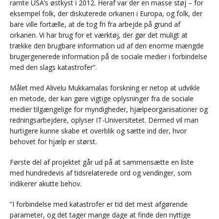
ramte USA’s østkyst i 2012. Heraf var der en masse støj – for
eksempel folk, der diskuterede orkanen i Europa, og folk, der
bare ville fortælle, at de tog fri fra arbejde på grund af
orkanen. Vi har brug for et værktøj, der gør det muligt at
trække den brugbare information ud af den enorme mængde
brugergenerede information på de sociale medier i forbindelse
med den slags katastrofer”.
Målet med Alivelu Mukkamalas forskning er netop at udvikle
en metode, der kan gøre vigtige oplysninger fra de sociale
medier tilgængelige for myndigheder, hjælpeorganisationer og
redningsarbejdere, oplyser IT-Universitetet. Dermed vil man
hurtigere kunne skabe et overblik og sætte ind der, hvor
behovet for hjælp er størst.
Første del af projektet går ud på at sammensætte en liste
med hundredevis af tidsrelaterede ord og vendinger, som
indikerer akutte behov.
”I forbindelse med katastrofer er tid det mest afgørende
parameter, og det tager mange dage at finde den nyttige