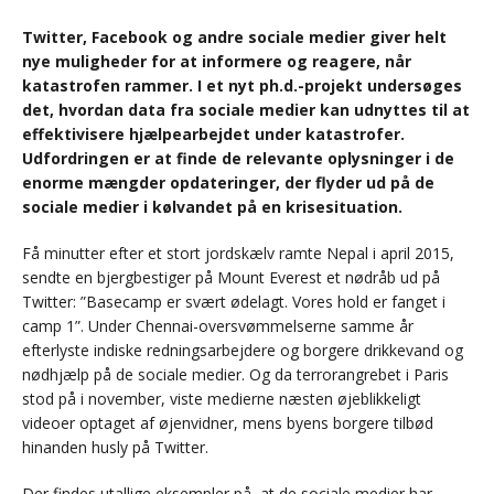
Twitter, Facebook og andre sociale medier giver helt
nye muligheder for at informere og reagere, når
katastrofen rammer. I et nyt ph.d.-projekt undersøges
det, hvordan data fra sociale medier kan udnyttes til at
effektivisere hjælpearbejdet under katastrofer.
Udfordringen er at finde de relevante oplysninger i de
enorme mængder opdateringer, der flyder ud på de
sociale medier i kølvandet på en krisesituation.
Få minutter efter et stort jordskælv ramte Nepal i april 2015,
sendte en bjergbestiger på Mount Everest et nødråb ud på
Twitter: ”Basecamp er svært ødelagt. Vores hold er fanget i
camp 1”. Under Chennai-oversvømmelserne samme år
efterlyste indiske redningsarbejdere og borgere drikkevand og
nødhjælp på de sociale medier. Og da terrorangrebet i Paris
stod på i november, viste medierne næsten øjeblikkeligt
videoer optaget af øjenvidner, mens byens borgere tilbød
hinanden husly på Twitter.
Der findes utallige eksempler på, at de sociale medier har