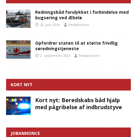
Redningsbåd forulykket i forbindelse med
bugsering ved Æbelø
20. juni 2026
Redaktionen
Opfordrer staten til at støtte frivillig
søredningstjeneste
2. september 2025
Redaktionen
KORT NYT
Kort nyt: Beredskabs båd hjalp
med pågribelse af indbrudstyve
JOBANNONCE