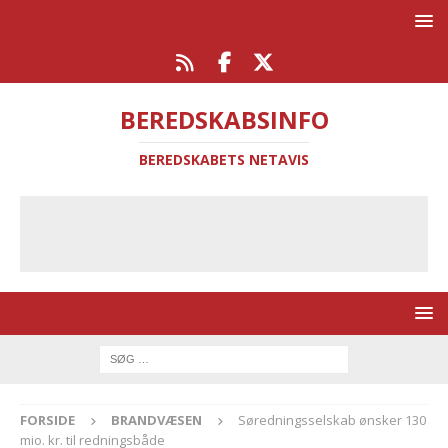
BEREDSKABSINFO
BEREDSKABETS NETAVIS
FORSIDE
BRANDVÆSEN
Søredningsselskab ønsker 130
mio. kr. til redningsbåde