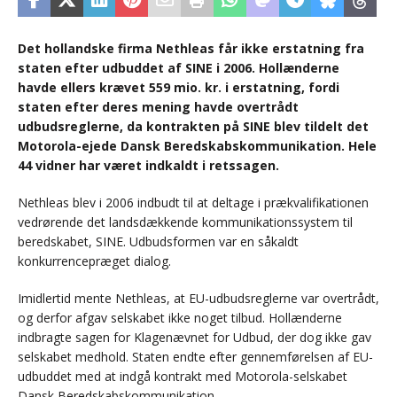
Det hollandske firma Nethleas får ikke erstatning fra
staten efter udbuddet af SINE i 2006. Hollænderne
havde ellers krævet 559 mio. kr. i erstatning, fordi
staten efter deres mening havde overtrådt
udbudsreglerne, da kontrakten på SINE blev tildelt det
Motorola-ejede Dansk Beredskabskommunikation. Hele
44 vidner har været indkaldt i retssagen.
Nethleas blev i 2006 indbudt til at deltage i prækvalifikationen
vedrørende det landsdækkende kommunikationssystem til
beredskabet, SINE. Udbudsformen var en såkaldt
konkurrencepræget dialog.
Imidlertid mente Nethleas, at EU-udbudsreglerne var overtrådt,
og derfor afgav selskabet ikke noget tilbud. Hollænderne
indbragte sagen for Klagenævnet for Udbud, der dog ikke gav
selskabet medhold. Staten endte efter gennemførelsen af EU-
udbuddet med at indgå kontrakt med Motorola-selskabet
Dansk Beredskabskommunikation.