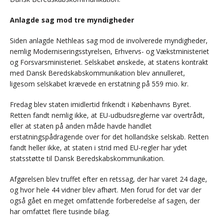
Anlagde sag mod tre myndigheder
Siden anlagde Nethleas sag mod de involverede myndigheder,
nemlig Moderniseringsstyrelsen, Erhvervs- og Vækstministeriet
og Forsvarsministeriet. Selskabet ønskede, at statens kontrakt
med Dansk Beredskabskommunikation blev annulleret,
ligesom selskabet krævede en erstatning på 559 mio. kr.
Fredag blev staten imidlertid frikendt i Københavns Byret.
Retten fandt nemlig ikke, at EU-udbudsreglerne var overtrådt,
eller at staten på anden måde havde handlet
erstatningspådragende over for det hollandske selskab. Retten
fandt heller ikke, at staten i strid med EU-regler har ydet
statsstøtte til Dansk Beredskabskommunikation.
Afgørelsen blev truffet efter en retssag, der har varet 24 dage,
og hvor hele 44 vidner blev afhørt. Men forud for det var der
også gået en meget omfattende forberedelse af sagen, der
har omfattet flere tusinde bilag.