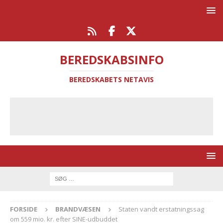
BEREDSKABSINFO
BEREDSKABETS NETAVIS
FORSIDE
BRANDVÆSEN
Staten vandt erstatningssag
om 559 mio. kr. efter SINE-udbuddet