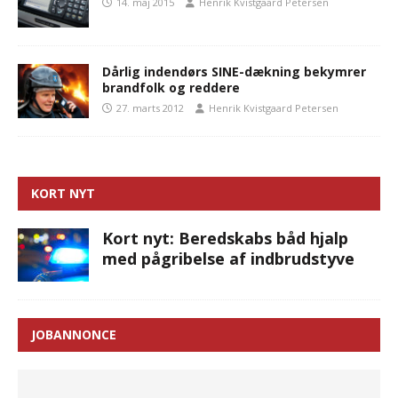
14. maj 2015
Henrik Kvistgaard Petersen
Dårlig indendørs SINE-dækning bekymrer
brandfolk og reddere
27. marts 2012
Henrik Kvistgaard Petersen
KORT NYT
Kort nyt: Beredskabs båd hjalp
med pågribelse af indbrudstyve
JOBANNONCE